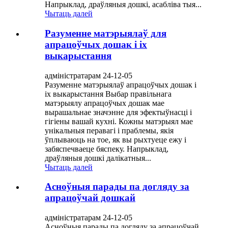
Напрыклад, драўляныя дошкі, асабліва тыя...
Чытаць далей
Разуменне матэрыялаў для
апрацоўчых дошак і іх
выкарыстання
адміністратарам 24-12-05
Разуменне матэрыялаў апрацоўчых дошак і
іх выкарыстання Выбар правільнага
матэрыялу апрацоўчых дошак мае
вырашальнае значэнне для эфектыўнасці і
гігіены вашай кухні. Кожны матэрыял мае
унікальныя перавагі і праблемы, якія
ўплываюць на тое, як вы рыхтуеце ежу і
забяспечваеце бяспеку. Напрыклад,
драўляныя дошкі далікатныя...
Чытаць далей
Асноўныя парады па догляду за
апрацоўчай дошкай
адміністратарам 24-12-05
Асноўныя парады па догляду за апрацоўчай