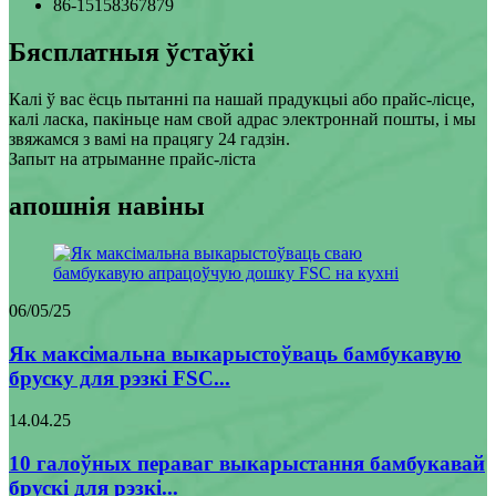
86-15158367879
Бясплатныя ўстаўкі
Калі ў вас ёсць пытанні па нашай прадукцыі або прайс-лісце,
калі ласка, пакіньце нам свой адрас электроннай пошты, і мы
звяжамся з вамі на працягу 24 гадзін.
Запыт на атрыманне прайс-ліста
апошнія навіны
06/05/25
Як максімальна выкарыстоўваць бамбукавую
бруску для рэзкі FSC...
14.04.25
10 галоўных пераваг выкарыстання бамбукавай
брускі для рэзкі...