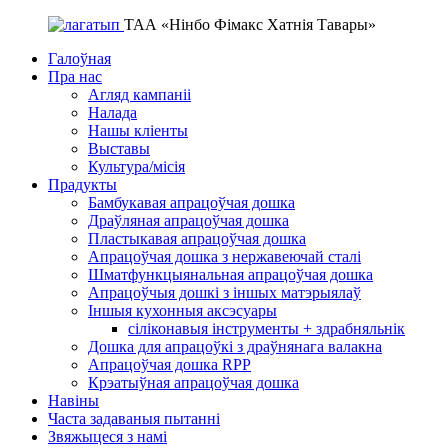
ТАА «Нінбо Фімакс Хатнія Тавары»
Галоўная
Пра нас
Агляд кампаніі
Налада
Нашы кліенты
Выставы
Культура/місія
Прадукты
Бамбукавая апрацоўчая дошка
Драўляная апрацоўчая дошка
Пластыкавая апрацоўчая дошка
Апрацоўчая дошка з нержавеючай сталі
Шматфункцыянальная апрацоўчая дошка
Апрацоўчыя дошкі з іншых матэрыялаў
Іншыя кухонныя аксэсуары
сіліконавыя інструменты + здрабняльнік
Дошка для апрацоўкі з драўнянага валакна
Апрацоўчая дошка RPP
Крэатыўная апрацоўчая дошка
Навіны
Часта задаваныя пытанні
Звяжыцеся з намі