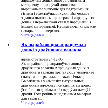
апрацоўчых дошак Выбар правільнага
матэрыялу апрацоўчай дошкі мае
вырашальнае значэнне для падтрымання
гігіены і эфектыўнасці кухні. Вы можаце
задацца пытаннем пра перавагі апрацоўчых
дошак з нержавеючай сталі ў параўнанні з
іншымі матэрыяламі. Нержавеючая сталь мае
непарыстаю паверхню,...
Чытаць далей
Як вырабляюцца апрацоўчыя
дошкі з драўнянага валакна
адміністратарам 24-12-05
Як вырабляюцца апрацоўчыя дошкі з
драўнянага валакна Апрацоўчыя дошкі з
драўнянага валакна прапануюць унікальнае
спалучэнне трываласці і экалагічнасці.
Вырабленыя з кампазіта натуральных
драўняных валокнаў і смалы, гэтыя дошкі
ўстойлівыя да вільгаці і слядоў ад нажоў і
драпін. Гэта робіць іх надзейным выбарам
для вашага...
Чытаць далей