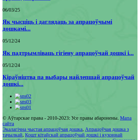
06/03/25
Як чысціць і даглядаць за апрацоўчымі
дошкамі...
05/12/24
Як падтрымліваць гігіену апрацоўчай дошкі і...
05/12/24
Кіраўніцтва па выбары найлепшай апрацоўчай
дошкі...
© Аўтарскае права - 2010-2023: Усе правы абаронены.
Мапа
сайта
Экалагічна чыстая апрацоўчая дошка
,
Апрацоўчая дошка з
тачылкай
,
Кошт кітайскай апрацоўчай дошкі і кухоннай