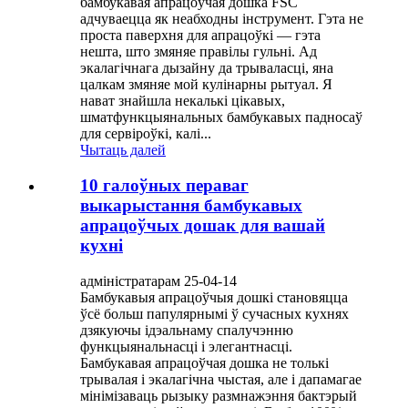
бамбукавая апрацоўчая дошка FSC
адчуваецца як неабходны інструмент. Гэта не
проста паверхня для апрацоўкі — гэта
нешта, што змяняе правілы гульні. Ад
экалагічнага дызайну да трываласці, яна
цалкам змяняе мой кулінарны рытуал. Я
нават знайшла некалькі цікавых,
шматфункцыянальных бамбукавых падносаў
для сервіроўкі, калі...
Чытаць далей
10 галоўных пераваг
выкарыстання бамбукавых
апрацоўчых дошак для вашай
кухні
адміністратарам 25-04-14
Бамбукавыя апрацоўчыя дошкі становяцца
ўсё больш папулярнымі ў сучасных кухнях
дзякуючы ідэальнаму спалучэнню
функцыянальнасці і элегантнасці.
Бамбукавая апрацоўчая дошка не толькі
трывалая і экалагічна чыстая, але і дапамагае
мінімізаваць рызыку размнажэння бактэрый