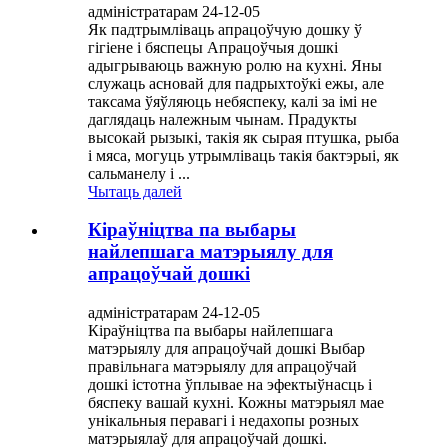
адміністратарам 24-12-05
Як падтрымліваць апрацоўчую дошку ў
гігіене і бяспецы Апрацоўчыя дошкі
адыгрываюць важную ролю на кухні. Яны
служаць асновай для падрыхтоўкі ежы, але
таксама ўяўляюць небяспеку, калі за імі не
даглядаць належным чынам. Прадукты
высокай рызыкі, такія як сырая птушка, рыба
і мяса, могуць утрымліваць такія бактэрыі, як
сальманелу і ...
Чытаць далей
Кіраўніцтва па выбары
найлепшага матэрыялу для
апрацоўчай дошкі
адміністратарам 24-12-05
Кіраўніцтва па выбары найлепшага
матэрыялу для апрацоўчай дошкі Выбар
правільнага матэрыялу для апрацоўчай
дошкі істотна ўплывае на эфектыўнасць і
бяспеку вашай кухні. Кожны матэрыял мае
унікальныя перавагі і недахопы розных
матэрыялаў для апрацоўчай дошкі.