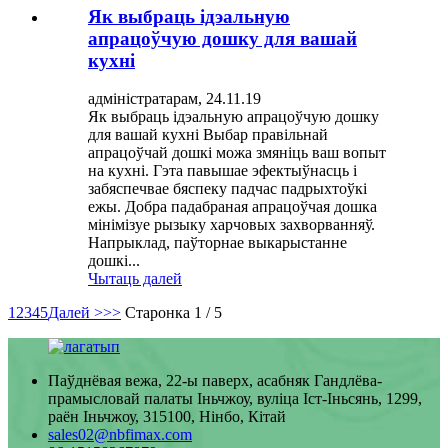
Як выбраць ідэальную
апрацоўчую дошку для вашай
кухні
адміністратарам, 24.11.19
Як выбраць ідэальную апрацоўчую дошку
для вашай кухні Выбар правільнай
апрацоўчай дошкі можа змяніць ваш вопыт
на кухні. Гэта павышае эфектыўнасць і
забяспечвае бяспеку падчас падрыхтоўкі
ежы. Добра падабраная апрацоўчая дошка
мінімізуе рызыку харчовых захворванняў.
Напрыклад, паўторнае выкарыстанне
дошкі...
Чытаць далей
1
2
3
4
5
Далей >
>>
Старонка 1 / 5
Паўднёвая вежа, 22-ы паверх, асабняк Гандлёва-
прамысловай палаты Іньчжоу, вуліца Іст-Іньсянь, 1299,
раён Іньчжоу, 315100, Нінбо, Кітай
sales02@nbfimax.com