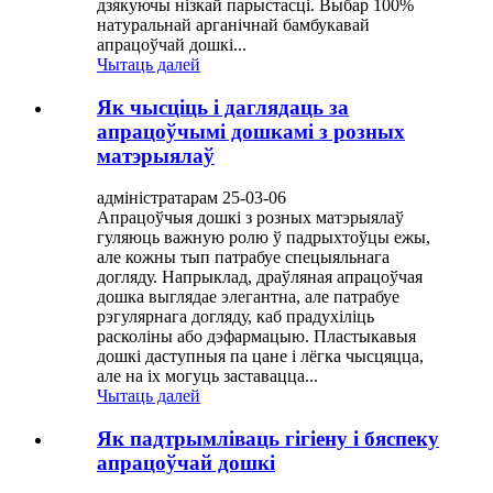
дзякуючы нізкай парыстасці. Выбар 100%
натуральнай арганічнай бамбукавай
апрацоўчай дошкі...
Чытаць далей
Як чысціць і даглядаць за
апрацоўчымі дошкамі з розных
матэрыялаў
адміністратарам 25-03-06
Апрацоўчыя дошкі з розных матэрыялаў
гуляюць важную ролю ў падрыхтоўцы ежы,
але кожны тып патрабуе спецыяльнага
догляду. Напрыклад, драўляная апрацоўчая
дошка выглядае элегантна, але патрабуе
рэгулярнага догляду, каб прадухіліць
расколіны або дэфармацыю. Пластыкавыя
дошкі даступныя па цане і лёгка чысцяцца,
але на іх могуць заставацца...
Чытаць далей
Як падтрымліваць гігіену і бяспеку
апрацоўчай дошкі