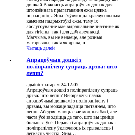
дошкай Важнасць апрацоўчых дошак для
штодзённага прыгатавання ежы цяжка
пераацаніць. Яны з'яўляюцца краевугольным
каменем падрыхтоўкі ежы, таму іх
абслугоўванне мае вырашальнае значэнне як
для гігіены, так і для даўгавечнасці.
Магчыма, вы не ведаеце, але розныя
матэрыялы, такія як дрэва, п...
Чытаць далей
Апрацоўчыя дошкі з
поліпрапілену супраць дрэва: што
лепш?
адміністратарам 24-12-05
Апрацоўчыя дошкі з поліпрапілену супраць
дрэва: што лепш? Выбіраючы паміж
апрацоўчымі дошкамі з поліпрапілену і
дрэвам, вы можаце задацца пытаннем, што
лепш. Абедзве маюць свае моцныя бакі, але
часта ўсё зводзіцца да таго, што вы цэніце
больш за ўсё. Перавагі апрацоўчых дошак з
поліпрапілену ўключаюць іх трываласць і
лёгкасць чысткі. Яны…