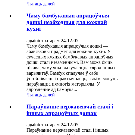
Чытаць далей
Чаму бамбукавыя апрацоўчыя
дошкі неабходныя для кожнай
кухні
адміністратарам 24-12-05
Чаму бамбукавыя апрацоўчыя дошкі —
абавязковы прадмет для кожнай кухні. У
сучасных кухнях бамбукавыя апрацоўчыя
дошкі сталі незаменнымі. Вам можа быць
цікава, чаму яны вылучаюцца сярод іншых
варыянтаў. Бамбук спалучае ў сабе
ўстойлівасць і практычнасць, з якімі могуць
параўнацца нямногія матэрыялы. У
адрозненне ад бамбука...
Чытаць далей
Параўнанне нержавеючай сталі і
іншых апрацоўчых дошак
адміністратарам 24-12-05
Параўнанне нержавеючай сталі і іншых