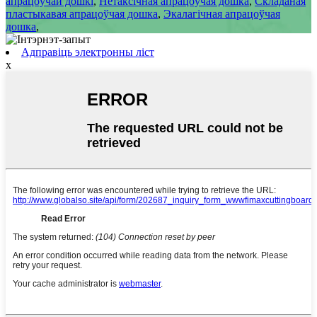
апрацоўчай дошкі
,
Нетаксічная апрацоўчая дошка
,
Складаная
пластыкавая апрацоўчая дошка
,
Экалагічная апрацоўчая
дошка
,
Адправіць электронны ліст
x