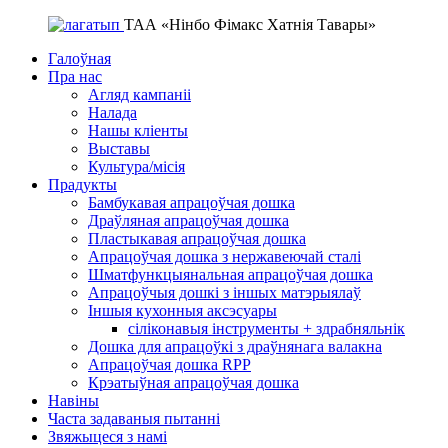
ТАА «Нінбо Фімакс Хатнія Тавары»
Галоўная
Пра нас
Агляд кампаніі
Налада
Нашы кліенты
Выставы
Культура/місія
Прадукты
Бамбукавая апрацоўчая дошка
Драўляная апрацоўчая дошка
Пластыкавая апрацоўчая дошка
Апрацоўчая дошка з нержавеючай сталі
Шматфункцыянальная апрацоўчая дошка
Апрацоўчыя дошкі з іншых матэрыялаў
Іншыя кухонныя аксэсуары
сіліконавыя інструменты + здрабняльнік
Дошка для апрацоўкі з драўнянага валакна
Апрацоўчая дошка RPP
Крэатыўная апрацоўчая дошка
Навіны
Часта задаваныя пытанні
Звяжыцеся з намі