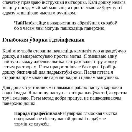
спачатку правяраю інструкцыі вытворцы. Калі дошку нельга
мыць у посудамыйнай машыне, я проста мыю яе ўручную і
адразу ж выціраю чыстым ручніком.
Чай
Пазбягайце выкарыстання абразіўных скрабоў,
бо з часам яны могуць пашкодзіць паверхню.
Глыбокая ўборка і дэзінфекцыя
Калі мне трэба старанна пачысціць кампазітную апрацоўчую
дошку, я выкарыстоўваю просты метад. Я змешваю адну
чайную лыжку адбельвальніка з літрам вады і тру дошку
гэтым растворам. Гэты працэс знішчае бактэрыі і робіць
дошку бяспечнай для падрыхтоўкі ежы. Пасля гэтага я
старанна прамываю яе гарачай вадой і цалкам высушваю.
Для дошак з устойлівымі плямамі я раблю пасту з харчовай
соды і вады. Я наношу пасту на запэцканыя ўчасткі, акуратна
тру і змываю. Гэты метад добра працуе, не пашкоджваючы
паверхню дошкі.
Парада прафесіянала
Рэгулярная глыбокая чыстка
падтрымлівае гігіену вашай дошкі і падаўжае
тэрмін яе службы.