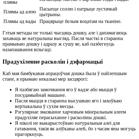
плямы
Пасыпце соллю і патрыце лустачкай
Плямы ад алею
цытрыны.
Плямы ад вады
Працярыце белым воцатам на тканіне.
Гэтыя метады не толькі чысцяць дошку, але і дапамагаюць
захаваць яе натуральны выгляд. Пасля чысткі я старанна
прамываю дошку і адразу ж сушу яе, каб пазбегнуць
назапашвання вільгаці.
Прадухіленне расколін і дэфармацыі
Каб мая бамбукавая апрацоўчая дошка была ў найлепшым
стане, я прымаю некалькі мер засцярогі:
Я пазбягаю замочвання яго ў вадзе або мыцця ў
посудамыйнай машыне.
Пасля мыцця я старанна высушваю яго і захоўваю
вертыкальна ў сухім месцы.
Рэгулярнае змазванне харчовым мінеральным алеем
прадухіляе перасыханне і расколіны дошкі.
Я ніколі не выкарыстоўваю натуральныя алеі для
гатавання, такія як аліўкавы алей, бо з часам яны могуць
прагоркнуць.