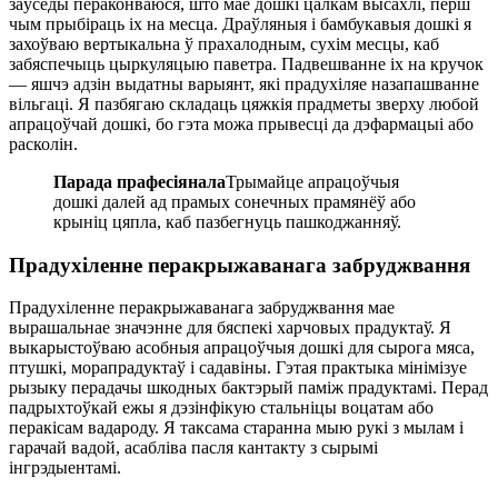
заўсёды пераконваюся, што мае дошкі цалкам высахлі, перш
чым прыбіраць іх на месца. Драўляныя і бамбукавыя дошкі я
захоўваю вертыкальна ў прахалодным, сухім месцы, каб
забяспечыць цыркуляцыю паветра. Падвешванне іх на кручок
— яшчэ адзін выдатны варыянт, які прадухіляе назапашванне
вільгаці. Я пазбягаю складаць цяжкія прадметы зверху любой
апрацоўчай дошкі, бо гэта можа прывесці да дэфармацыі або
расколін.
Парада прафесіянала
Трымайце апрацоўчыя
дошкі далей ад прамых сонечных прамянёў або
крыніц цяпла, каб пазбегнуць пашкоджанняў.
Прадухіленне перакрыжаванага забруджвання
Прадухіленне перакрыжаванага забруджвання мае
вырашальнае значэнне для бяспекі харчовых прадуктаў. Я
выкарыстоўваю асобныя апрацоўчыя дошкі для сырога мяса,
птушкі, морапрадуктаў і садавіны. Гэтая практыка мінімізуе
рызыку перадачы шкодных бактэрый паміж прадуктамі. Перад
падрыхтоўкай ежы я дэзінфікую стальніцы воцатам або
перакісам вадароду. Я таксама старанна мыю рукі з мылам і
гарачай вадой, асабліва пасля кантакту з сырымі
інгрэдыентамі.