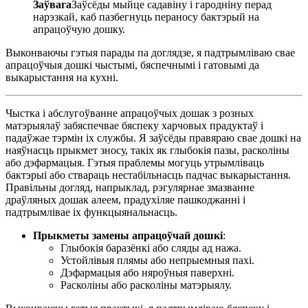
Заўвага
Заўсёды мыйце садавіну і гародніну перад
нарэзкай, каб пазбегнуць пераносу бактэрый на
апрацоўчую дошку.
Выконваючы гэтыя парады па доглядзе, я падтрымліваю свае
апрацоўчыя дошкі чыстымі, бяспечнымі і гатовымі да
выкарыстання на кухні.
Чыстка і абслугоўванне апрацоўчых дошак з розных
матэрыялаў забяспечвае бяспеку харчовых прадуктаў і
падаўжае тэрмін іх службы. Я заўсёды правяраю свае дошкі на
наяўнасць прыкмет зносу, такіх як глыбокія пазы, расколіны
або дэфармацыя. Гэтыя праблемы могуць утрымліваць
бактэрыі або ствараць нестабільнасць падчас выкарыстання.
Правільны догляд, напрыклад, рэгулярнае змазванне
драўляных дошак алеем, прадухіляе пашкоджанні і
падтрымлівае іх функцыянальнасць.
Прыкметы замены апрацоўчай дошкі
:
Глыбокія баразёнкі або сляды ад нажа.
Устойлівыя плямы або непрыемныя пахі.
Дэфармацыя або няроўныя паверхні.
Расколіны або расколіны матэрыялу.