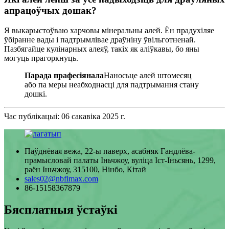
апрацоўчых дошак?
Я выкарыстоўваю харчовы мінеральны алей. Ён прадухіляе
ўбіранне вады і падтрымлівае драўніну ўвільготненай.
Пазбягайце кулінарных алеяў, такіх як аліўкавы, бо яны
могуць прагоркнуць.
Парада прафесіянала
Наносьце алей штомесяц
або па меры неабходнасці для падтрымання стану
дошкі.
Час публікацыі: 06 сакавіка 2025 г.
Паўднёвая вежа, 22-ы паверх, асабняк Гандлёва-
прамысловай палаты Іньчжоу, вуліца Іст-Іньсянь, 1299,
раён Іньчжоу, 315100, Нінбо, Кітай
sales02@nbfimax.com
86-15158367879
Бясплатныя ўстаўкі