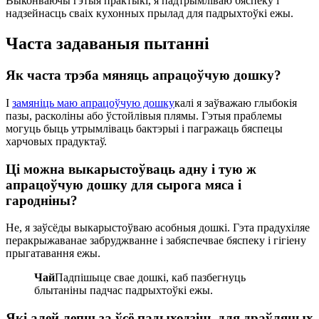
Выконваючы гэтыя практыкі, я падтрымліваю бяспеку і
надзейнасць сваіх кухонных прылад для падрыхтоўкі ежы.
Часта задаваныя пытанні
Як часта трэба мяняць апрацоўчую дошку?
I
замяніць маю апрацоўчую дошку
калі я заўважаю глыбокія
пазы, расколіны або ўстойлівыя плямы. Гэтыя праблемы
могуць быць утрымліваць бактэрыі і пагражаць бяспецы
харчовых прадуктаў.
Ці можна выкарыстоўваць адну і тую ж
апрацоўчую дошку для сырога мяса і
гародніны?
Не, я заўсёды выкарыстоўваю асобныя дошкі. Гэта прадухіляе
перакрыжаванае забруджванне і забяспечвае бяспеку і гігіену
прыгатавання ежы.
Чай
Падпішыце свае дошкі, каб пазбегнуць
блытаніны падчас падрыхтоўкі ежы.
Які алей лепш за ўсё падыходзіць для драўляных