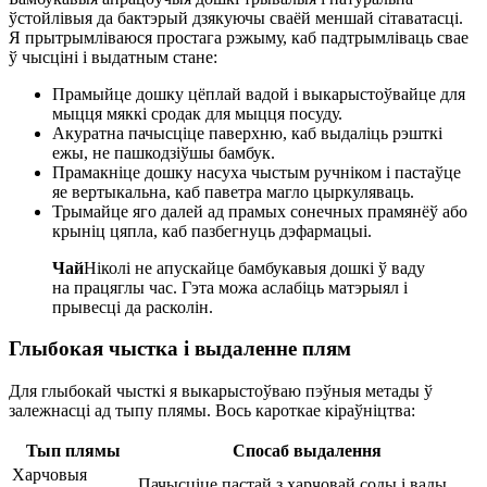
ўстойлівыя да бактэрый дзякуючы сваёй меншай сітаватасці.
Я прытрымліваюся простага рэжыму, каб падтрымліваць свае
ў чысціні і выдатным стане:
Прамыйце дошку цёплай вадой і выкарыстоўвайце для
мыцця мяккі сродак для мыцця посуду.
Акуратна пачысціце паверхню, каб выдаліць рэшткі
ежы, не пашкодзіўшы бамбук.
Прамакніце дошку насуха чыстым ручніком і пастаўце
яе вертыкальна, каб паветра магло цыркуляваць.
Трымайце яго далей ад прамых сонечных прамянёў або
крыніц цяпла, каб пазбегнуць дэфармацыі.
Чай
Ніколі не апускайце бамбукавыя дошкі ў ваду
на працяглы час. Гэта можа аслабіць матэрыял і
прывесці да расколін.
Глыбокая чыстка і выдаленне плям
Для глыбокай чысткі я выкарыстоўваю пэўныя метады ў
залежнасці ад тыпу плямы. Вось кароткае кіраўніцтва:
Тып плямы
Спосаб выдалення
Харчовыя
Пачысціце пастай з харчовай соды і вады.