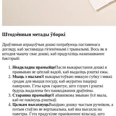
Штодзённыя метады ўборкі
Драўляныя апрацоўчыя дошкі патрабуюць пастаяннага
догляду, каб заставацца гігіенічнымі і трывалымі. Вось як я
штодня чышчу свае дошкі, каб прадухіліць назапашванне
бактэрый:
Неадкладна прамыйце
Пасля выкарыстання дошкі я
прамываю яе цёплай вадой, каб выдаліць рэшткі ежы.
Мыць з мылам
Я выкарыстоўваю мяккую губку і мяккі
сродак для мыцця посуду, каб акуратна пацерці
паверхню. Гэты крок гарантуе, што тлушч і рэшткі
будуць выдалены без пашкоджання драўніны.
Старанна прамыйце
Я абавязкова змываю ўсё мыла,
каб не пакінуць рэшткаў.
Цалкам высахнуць
Выціраю дошку чыстым ручніком, а
потым стаўлю яе вертыкальна, каб яна высахла на
паветры. Гэта прадухіляе пранікненне вільгаці, што