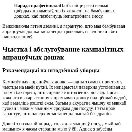
Парада прафесіянала
Пазбягайце рэзкі вельмі
цвёрдых прадметаў, такіх як косці, на бамбукавых
дошках, каб пазбегнуць непатрэбнага зносу.
Выконваючы гэтыя дзеянні, я гарантую, што мая бамбукавая
апрацоўчая дошка застанецца трывалай, гігіенічнай і без
пашкоджанняў.
Чыстка і абслугоўванне кампазітных
апрацоўчых дошак
Рэкамендацыі па штодзённай уборцы
Кампазітныя апрацоўчыя дошкі — адны з самых простых у
чыстцы на маёй кухні. Іх непарыстая паверхня ўстойлівая да
плям і бактэрый, што спрашчае штодзённы догляд. Пасля
кожнага выкарыстання я прамываю дошку пад цёплай вадой,
каб выдаліць рэшткі ежы. Затым я акуратна чышчу яе мяккай
губкай і мяккім мыйным сродкам для посуду. Гэты крок
гарантуе, што паверхня застанецца чыстай без драпін.
Дошкі з пазнакай «прыдатныя для мыцця ў посудамыйнай
машыне» я часам старанна мыю ў ёй. Аднак я заўсёды