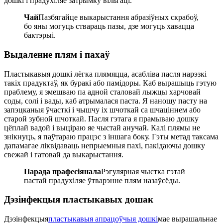
дошкі і прадухіляе затрымку вільгаці.
Чай
Пазбягайце выкарыстання абразіўных скрабоў,
бо яны могуць ствараць пазы, дзе могуць хавацца
бактэрыі.
Выдаленне плям і пахаў
Пластыкавыя дошкі лёгка плямяцца, асабліва пасля нарэзкі
такіх прадуктаў, як буракі або памідоры. Каб вырашыць гэтую
праблему, я змешваю па адной сталовай лыжцы харчовай
соды, солі і вады, каб атрымалася паста. Я наношу пасту на
запэцканыя ўчасткі і чышчу іх шчоткай са шчаціннем або
старой зубной шчоткай. Пасля гэтага я прамываю дошку
цёплай вадой і выціраю яе чыстай анучай. Калі плямы не
знікнуць, я паўтараю працэс з іншага боку. Гэты метад таксама
дапамагае ліквідаваць непрыемныя пахі, пакідаючы дошку
свежай і гатовай да выкарыстання.
Парада прафесіянала
Рэгулярная чыстка гэтай
пастай прадухіляе ўтварэнне плям назаўсёды.
Дэзінфекцыя пластыкавых дошак
Дэзінфекцыя
пластыкавыя апрацоўчыя дошкі
мае вырашальнае