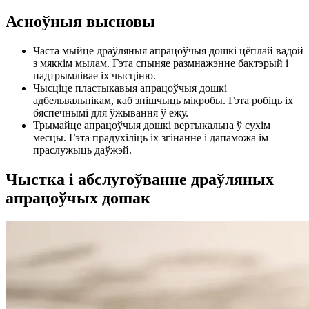
Асноўныя высновы
Часта мыйце драўляныя апрацоўчыя дошкі цёплай вадой
з мяккім мылам. Гэта спыняе размнажэнне бактэрый і
падтрымлівае іх чысціню.
Чысціце пластыкавыя апрацоўчыя дошкі
адбельвальнікам, каб знішчыць мікробы. Гэта робіць іх
бяспечнымі для ўжывання ў ежу.
Трымайце апрацоўчыя дошкі вертыкальна ў сухім
месцы. Гэта прадухіліць іх згінанне і дапаможа ім
праслужыць даўжэй.
Чыстка і абслугоўванне драўляных
апрацоўчых дошак