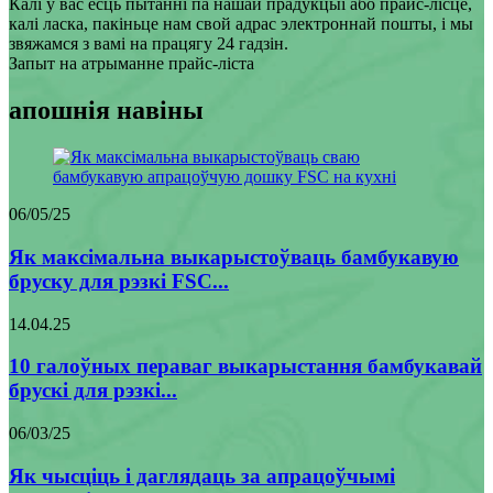
Калі ў вас ёсць пытанні па нашай прадукцыі або прайс-лісце,
калі ласка, пакіньце нам свой адрас электроннай пошты, і мы
звяжамся з вамі на працягу 24 гадзін.
Запыт на атрыманне прайс-ліста
апошнія навіны
06/05/25
Як максімальна выкарыстоўваць бамбукавую
бруску для рэзкі FSC...
14.04.25
10 галоўных пераваг выкарыстання бамбукавай
брускі для рэзкі...
06/03/25
Як чысціць і даглядаць за апрацоўчымі