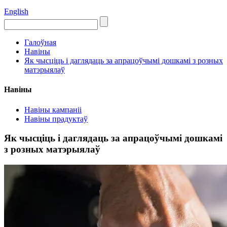
English
Галоўная
Навіны
Як чысціць і даглядаць за апрацоўчымі дошкамі з розных
матэрыялаў
Навіны
Навіны кампаніі
Навіны прадуктаў
Як чысціць і даглядаць за апрацоўчымі дошкамі
з розных матэрыялаў