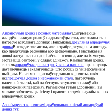
Апрацоўчыя дошкі з розных матэрыялаў
адыгрываюць
жыццёва важную ролю ў падрыхтоўцы ежы, але кожны тып
патрабуе асаблівага догляду. Напрыклад,
драўляная апрацоўчая
дошка
Выглядае элегантна, але патрабуе рэгулярнага догляду,
каб прадухіліць расколіны або дэфармацыю. Пластыкавыя
дошкі даступныя па цане і лёгка чысцяцца, але на іх могуць
заставацца бактэрыі ў слядах ад нажоў. Кампазітныя дошкі,
такія як
апрацоўчая дошка з драўнянага валакна
, прапануюць
даўгавечнасць і экалагічнасць, што робіць іх універсальным
выбарам. Нават менш распаўсюджаныя варыянты, такія
як
апрацоўчая дошка з нержавеючай сталі
, патрабуюць
належнай чысткі, каб пазбегнуць затуплення нажоў або
пашкоджання паверхняў. Разумеючы гэтыя адрозненні, вы
можаце забяспечыць гігіену і працяглы тэрмін службы вашых
апрацоўчых дошак.
Азнаёмцеся з варыянтамі драўнянавалакністай апрацоўчай
дошкі тут
.