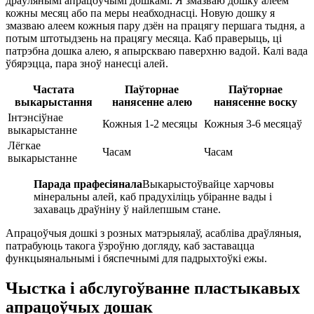
драўлянымі апрацоўчымі дошкамі. Я змазваю дошку алеем
кожны месяц або па меры неабходнасці. Новую дошку я
змазваю алеем кожныя пару дзён на працягу першага тыдня, а
потым штотыдзень на працягу месяца. Каб праверыць, ці
патрэбна дошка алею, я апырскваю паверхню вадой. Калі вада
ўбярэцца, пара зноў нанесці алей.
Частата
Паўторнае
Паўторнае
выкарыстання
нанясенне алею
нанясенне воску
Інтэнсіўнае
Кожныя 1-2 месяцы
Кожныя 3-6 месяцаў
выкарыстанне
Лёгкае
Часам
Часам
выкарыстанне
Парада прафесіянала
Выкарыстоўвайце харчовы
мінеральны алей, каб прадухіліць убіранне вады і
захаваць драўніну ў найлепшым стане.
Апрацоўчыя дошкі з розных матэрыялаў, асабліва драўляныя,
патрабуюць такога ўзроўню догляду, каб заставацца
функцыянальнымі і бяспечнымі для падрыхтоўкі ежы.
Чыстка і абслугоўванне пластыкавых
апрацоўчых дошак