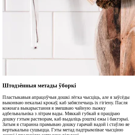
Штодзённыя метады ўборкі
Пластыкавыя апрацоўчыя дошкі лёгка чысціць, але я заўсёды
выконваю некалькі крокаў, каб забяспечыць іх гігіену. Пасля
кожнага выкарыстання я змешваю чайную лыжку
адбельвальніка з літрам вады. Мяккай губкай я праціраю
дошку гэтым растворам, каб выдаліць рэшткі ежы і бактэрыі.
Затым я старанна прамываю дошку гарачай вадой і стаўлю яе
вертыкальна сушыцца. Гэты метад падтрымлівае чысціню