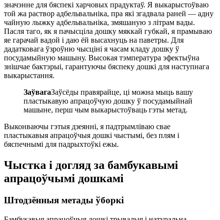
значэнне для бяспекі харчовых прадуктаў. Я выкарыстоўваю
той жа раствор адбельвальніка, пра які згадвала раней — адну
чайную лыжку адбельвальніка, змяшаную з літрам вады.
Пасля таго, як я пачысціла дошку мяккай губкай, я прамываю
яе гарачай вадой і даю ёй высахнуць на паветры. Для
дадатковага ўзроўню чысціні я часам кладу дошку ў
посудамыйную машыну. Высокая тэмпература эфектыўна
знішчае бактэрыі, гарантуючы бяспеку дошкі для наступнага
выкарыстання.
Заўвага
Заўсёды правярайце, ці можна мыць вашу
пластыкавую апрацоўчую дошку ў посудамыйнай
машыне, перш чым выкарыстоўваць гэты метад.
Выконваючы гэтыя дзеянні, я падтрымліваю свае
пластыкавыя апрацоўчыя дошкі чыстымі, без плям і
бяспечнымі для падрыхтоўкі ежы.
Чыстка і догляд за бамбукавымі
апрацоўчымі дошкамі
Штодзённыя метады ўборкі
Бамбукавыя апрацоўчыя дошкі трывалыя і натуральна