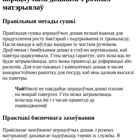
матэрыялаў
Правільныя метады сушкі
Правільная сушка апрацоўчых дошак вельмі важная для
прадухілення росту бактэрый і падтрымання іх трываласці.
Пасля мыцця я заўсёды выціраю іх чыстым ручніком.
Драўляныя і бамбукавыя дошкі я стаўлю вертыкальна, каб
паветра цыркулявала. Гэты метад гарантуе, што вільгаць не
будзе затрымлівацца, што можа прывесці да дэфармацыі або
расколін. Для пластыкавых і кампазітных дошак я часам
выкарыстоўваю рашотку для посуду, каб яны цалкам высахлі
на паветры.
Чай
Ніколі не пакідайце апрацоўчыя дошкі плазам
на мокрай паверхні. Гэта можа затрымліваць
вільгаць пад імі і з часам прывесці да
пашкоджанняў.
Практыкі бяспечнага захоўвання
Правільнае захоўванне апрацоўчых дошак з розных
матэрыялаў дапамагае падоўжыць тэрмін іх службы. Я