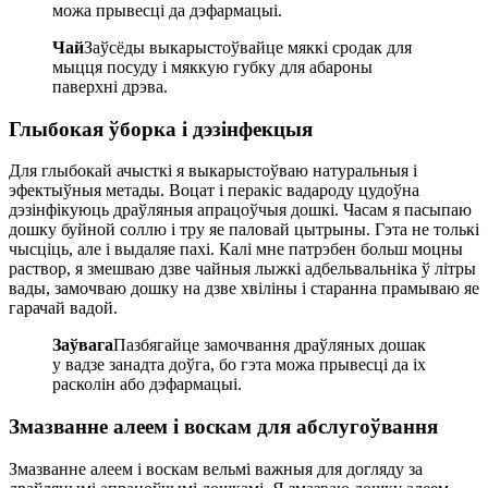
можа прывесці да дэфармацыі.
Чай
Заўсёды выкарыстоўвайце мяккі сродак для
мыцця посуду і мяккую губку для абароны
паверхні дрэва.
Глыбокая ўборка і дэзінфекцыя
Для глыбокай ачысткі я выкарыстоўваю натуральныя і
эфектыўныя метады. Воцат і перакіс вадароду цудоўна
дэзінфікуюць драўляныя апрацоўчыя дошкі. Часам я пасыпаю
дошку буйной соллю і тру яе паловай цытрыны. Гэта не толькі
чысціць, але і выдаляе пахі. Калі мне патрэбен больш моцны
раствор, я змешваю дзве чайныя лыжкі адбельвальніка ў літры
вады, замочваю дошку на дзве хвіліны і старанна прамываю яе
гарачай вадой.
Заўвага
Пазбягайце замочвання драўляных дошак
у вадзе занадта доўга, бо гэта можа прывесці да іх
расколін або дэфармацыі.
Змазванне алеем і воскам для абслугоўвання
Змазванне алеем і воскам вельмі важныя для догляду за