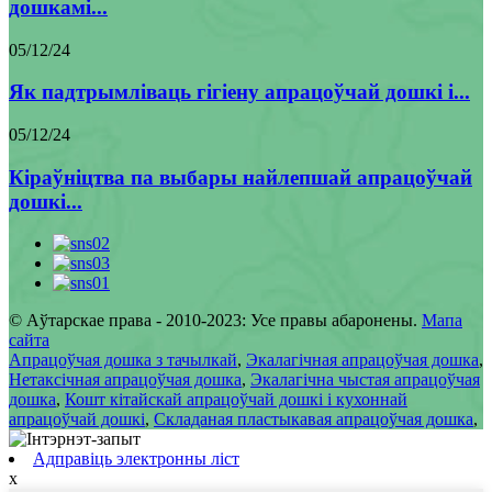
дошкамі...
05/12/24
Як падтрымліваць гігіену апрацоўчай дошкі і...
05/12/24
Кіраўніцтва па выбары найлепшай апрацоўчай
дошкі...
© Аўтарскае права - 2010-2023: Усе правы абаронены.
Мапа
сайта
Апрацоўчая дошка з тачылкай
,
Экалагічная апрацоўчая дошка
,
Нетаксічная апрацоўчая дошка
,
Экалагічна чыстая апрацоўчая
дошка
,
Кошт кітайскай апрацоўчай дошкі і кухоннай
апрацоўчай дошкі
,
Складаная пластыкавая апрацоўчая дошка
,
Адправіць электронны ліст
x