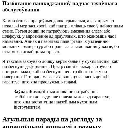
Пазбяганне пашкоджанняў падчас тэхнічнага
абслугоўвання
Кампазітныя апрацоўчыя дошкі трывалыя, але я прымаю
некалькі мер засцярогі, каб падтрымліваць свае ў найлепшым
стане. Гэтыя дошкі не патрабуюць змазвання алеем або
шліфоўкі, у адрозненне ад драўляных, што эканоміць час і
намаганні. Аднак я пазбягаю падвяргаць іх уздзеянню
мольных тэмператур або працяглага замочвання ў вадзе, бо
гэта можа аслабіць матэрыял.
Я таксама захоўваю дошку вертыкальна ў сухім месцы, каб
пазбегнуць дэфармацыі. Пры рэзанні я выкарыстоўваю
вострыя нажы, каб пазбегнуць непатрэбнага ціску на
паверхню. Гэта дапамагае захаваць цэласнасць дошкі і
гарантуе, што яна праслужыць гадамі.
Заўвага
Кампазітныя дошкі не патрабуюць
асаблівага догляду, але належны догляд гарантуе,
што яны застануцца надзейным кухонным
інструментам.
Агульныя парады па догляду за
апрацоўчымі дошкамі з розных