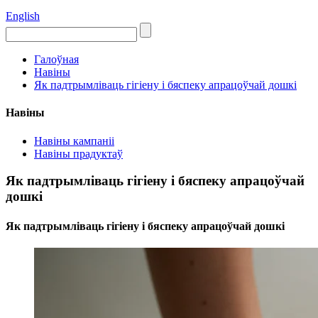
English
Галоўная
Навіны
Як падтрымліваць гігіену і бяспеку апрацоўчай дошкі
Навіны
Навіны кампаніі
Навіны прадуктаў
Як падтрымліваць гігіену і бяспеку апрацоўчай
дошкі
Як падтрымліваць гігіену і бяспеку апрацоўчай дошкі