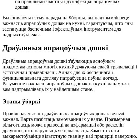
па правільнай чыстцы і дэзінфекцыі апрацоўчых
дошак
Выконваючы гэтыя парады па ўборцы, вы падтрымліваеце
важнасць апрацоўчых дошак на кухні, гарантуючы, што яны
застануцца бяспечным і эфектыўным інструментам для
падрыхтоўкі ежы.
Драўляныя апрацоўчыя дошкі
Драўляныя апрацоўчыя дошкі з'яўляюцца асноўным
прадметам асновы многіх кухняў дзякуючы сваёй трываласці і
эстэтычнай прывабнасці. Аднак для іх бяспечнага і
функцыянальнага догляду патрабуецца пэўны догляд.
Разуменне важнасці апрацоўчых дошак на кухні дапаможа
вам падтрымліваць іх у найлепшым стане.
Этапы ўборкі
Правільная чыстка драўляных апрацоўчых дошак вельмі
важная. Варта пазбягаць замочвання іх у вадзе. Празмерная
вільготнасць можа прывесці да дэфармацыі або расколін
драўніны, што парушыць яе цэласнасць. Замест гэтага
выкарыстоўвайце вільготную тканіну, каб працерці паверхню.