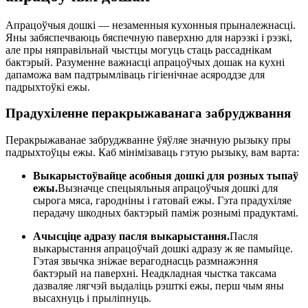
Апрацоўчыя дошкі — незаменныя кухонныя прыналежнасці.
Яны забяспечваюць бяспечную паверхню для нарэзкі і рэзкі,
але пры няправільнай чыстцы могуць стаць рассаднікам
бактэрый. Разуменне важнасці апрацоўчых дошак на кухні
дапаможа вам падтрымліваць гігіенічнае асяроддзе для
падрыхтоўкі ежы.
Прадухіленне перакрыжаванага забруджвання
Перакрыжаванае забруджванне ўяўляе значную рызыку пры
падрыхтоўцы ежы. Каб мінімізаваць гэтую рызыку, вам варта:
Выкарыстоўвайце асобныя дошкі для розных тыпаў
ежы.
Вызначце спецыяльныя апрацоўчыя дошкі для
сырога мяса, гародніны і гатовай ежы. Гэта прадухіляе
перадачу шкодных бактэрый паміж рознымі прадуктамі.
Ачысціце адразу пасля выкарыстання.
Пасля
выкарыстання апрацоўчай дошкі адразу ж яе памыйце.
Гэтая звычка зніжае верагоднасць размнажэння
бактэрый на паверхні. Неадкладная чыстка таксама
дазваляе лягчэй выдаліць рэшткі ежы, перш чым яны
высахнуць і прыліпнуць.