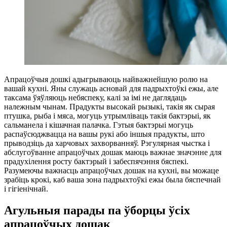
Апрацоўчыя дошкі адыгрываюць найважнейшую ролю на
вашай кухні. Яны служаць асновай для падрыхтоўкі ежы, але
таксама ўяўляюць небяспеку, калі за імі не даглядаць
належным чынам. Прадукты высокай рызыкі, такія як сырая
птушка, рыба і мяса, могуць утрымліваць такія бактэрыі, як
сальманела і кішачная палачка. Гэтыя бактэрыі могуць
распаўсюджвацца на вашы рукі або іншыя прадукты, што
прыводзіць да харчовых захворванняў. Рэгулярная чыстка і
абслугоўванне апрацоўчых дошак маюць важнае значэнне для
прадухілення росту бактэрый і забеспячэння бяспекі.
Разумеючы важнасць апрацоўчых дошак на кухні, вы можаце
зрабіць крокі, каб ваша зона падрыхтоўкі ежы была бяспечнай
і гігіенічнай.
Агульныя парады па ўборцы ўсіх
апрацоўчых дошак