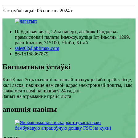
Час публікацыі: 05 снежня 2024 г.
Паўднёвая вежа, 22-ы паверх, асабняк Гандлёва-
прамысловай палаты Іньчжоу, вуліца Іст-Іньсянь, 1299,
раён Іньчжоу, 315100, Нінбо, Кітай
sales02@nbfimax.com
86-15158367879
Бясплатныя ўстаўкі
Калі ў вас ёсць пытанні па нашай прадукцыі або прайс-лісце,
калі ласка, пакіньце нам свой адрас электроннай пошты, і мы
звяжамся з вамі на працягу 24 гадзін.
Запыт на атрыманне прайс-ліста
апошнія навіны