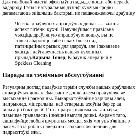
Для глыбокай чысткі эфектыўна падыдзе воцат або перакіс
вадароду. Гэтыя натуральныя дэзінфікуючыя сродкі
дапамагаюць знішчыць бактэрыі, не пашкоджваючы драўніну.
Чыстка драўляных апрацоўчых дошак — важны
аспект гігіены кухні. Навучыўшыся правільна
чысціць драўляную апрацоўчую дошку, вы не
толькі абароніце сябе і сваіх блізкіх ад
патэнцыйных рызык для здароўя, але і захаваеце
якасць і даўгавечнасць вашых кухонных
прылад.
Карына Тонер
, Кіраўнік аперацый у
Spekless Cleaning
Парады па тэхнічным абслугоўванні
Рэгулярны догляд падаўжае тэрмін службы вашых драўляных
апрацоўчых дошак. Змазванне дошкі алеем прадухіляе яе
высыханне і расколіны. Выкарыстоўвайце харчовы алей,
напрыклад, мінеральны, каб стварыць ахоўны бар'ер ад
вільгаці і бактэрый. Гэты працэс, вядомы як запраўка,
павышае трываласць і знешні выгляд дошкі. Акрамя таго,
адшліфуйце любыя шурпатыя месцы, якія могуць з'явіцца з
часам. Гэта робіць паверхню гладкай і бяспечнай для
падрыхтоўкі ежы.