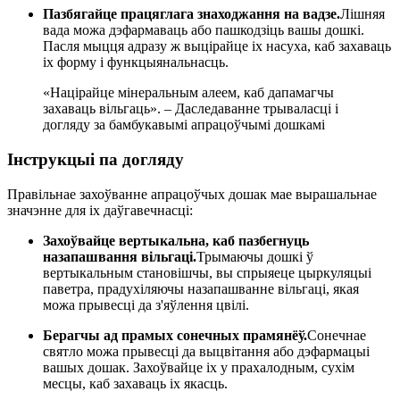
Пазбягайце працяглага знаходжання на вадзе.
Лішняя
вада можа дэфармаваць або пашкодзіць вашы дошкі.
Пасля мыцця адразу ж выцірайце іх насуха, каб захаваць
іх форму і функцыянальнасць.
«Націрайце мінеральным алеем, каб дапамагчы
захаваць вільгаць». – Даследаванне трываласці і
догляду за бамбукавымі апрацоўчымі дошкамі
Інструкцыі па догляду
Правільнае захоўванне апрацоўчых дошак мае вырашальнае
значэнне для іх даўгавечнасці:
Захоўвайце вертыкальна, каб пазбегнуць
назапашвання вільгаці.
Трымаючы дошкі ў
вертыкальным становішчы, вы спрыяеце цыркуляцыі
паветра, прадухіляючы назапашванне вільгаці, якая
можа прывесці да з'яўлення цвілі.
Берагчы ад прамых сонечных прамянёў.
Сонечнае
святло можа прывесці да выцвітання або дэфармацыі
вашых дошак. Захоўвайце іх у прахалодным, сухім
месцы, каб захаваць іх якасць.