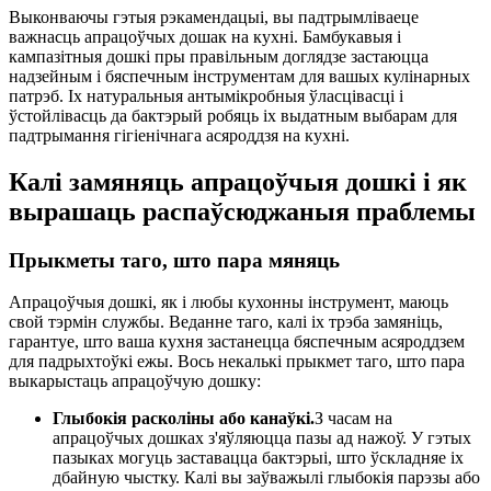
Выконваючы гэтыя рэкамендацыі, вы падтрымліваеце
важнасць апрацоўчых дошак на кухні. Бамбукавыя і
кампазітныя дошкі пры правільным доглядзе застаюцца
надзейным і бяспечным інструментам для вашых кулінарных
патрэб. Іх натуральныя антымікробныя ўласцівасці і
ўстойлівасць да бактэрый робяць іх выдатным выбарам для
падтрымання гігіенічнага асяроддзя на кухні.
Калі замяняць апрацоўчыя дошкі і як
вырашаць распаўсюджаныя праблемы
Прыкметы таго, што пара мяняць
Апрацоўчыя дошкі, як і любы кухонны інструмент, маюць
свой тэрмін службы. Веданне таго, калі іх трэба замяніць,
гарантуе, што ваша кухня застанецца бяспечным асяроддзем
для падрыхтоўкі ежы. Вось некалькі прыкмет таго, што пара
выкарыстаць апрацоўчую дошку:
Глыбокія расколіны або канаўкі.
З часам на
апрацоўчых дошках з'яўляюцца пазы ад нажоў. У гэтых
пазыках могуць заставацца бактэрыі, што ўскладняе іх
дбайную чыстку. Калі вы заўважылі глыбокія парэзы або