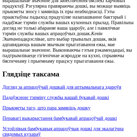
вырашальнае значэнне для забеспячэння бяспекі харчовых
прадуктаў. Рэгулярна правяраючы дошкі, вы можаце выявіць
прыкметы зносу і замяніць іх пры неабходнасці. Гэты
праактыўны падыход прадухіляе назапашванне бактэрый і
падаўжае тэрмін службы вашых кухонных прылад. Правільны
догляд не толькі абараняе ваша здароўе, але і павялічвае
тэрмін службы вашых апрацоўчых дошак.
Кевін
Эштан
падкрэслівае, што выбар трывалых дошак, якія
адпавядаюць вашым звычкам прыгатавання ежы, мае
вырашальнае значэнне. Выконваючы гэтыя рэкамендацыі, вы
падтрымліваеце гігіенічнае асяроддзе на кухні, спрыяючы
бяспечнаму і прыемнаму працэсу прыгатавання ежы.
Глядзіце таксама
Догляд за апрацоўчай дошкай для аптымальнага здароўя
Падаўжэнне тэрміну службы вашай букавай дошкі
Прыкметы таго, што пара замяніць дошку
Перавагі выкарыстання бамбукавай апрацоўчай дошкі
Устойлівыя бамбукавыя апрацоўчыя дошкі для экалагічна
свядомых кухараў