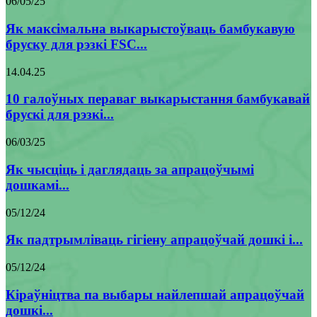
06/05/25
Як максімальна выкарыстоўваць бамбукавую
бруску для рэзкі FSC...
14.04.25
10 галоўных пераваг выкарыстання бамбукавай
брускі для рэзкі...
06/03/25
Як чысціць і даглядаць за апрацоўчымі
дошкамі...
05/12/24
Як падтрымліваць гігіену апрацоўчай дошкі і...
05/12/24
Кіраўніцтва па выбары найлепшай апрацоўчай
дошкі...