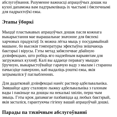
абслугоўвання. Разуменне важнасці апрацоўчых дошак на
кухні дапаможа вам падтрымліваць іх чыстымі і бяспечнымі
для падрыхтоўкі ежы.
Этапы ўборкі
Мыццё пластыкавых апрацоўчых дошак пасля кожнага
выкарыстання мае вырашальнае значэнне для бяспекі
харчовых прадуктаў. Іх можна лёгка мыць у посудамыйнай
машыне, бо высокія тэмпературы эфектыўна знішчаюць
бактэрыі і вірусы. Гэты метад забяспечвае дбайную
дэзінфекцыю, што робіць яго надзейным варыянтам для
загружаных кухняў. Калі вы аддаеце перавагу мыццю
ўручную, выкарыстоўвайце гарачую ваду з мылам і старанна
пачысціце паверхню, каб выдаліць рэшткі ежы, якія
затрымаліся ў паглыбленнях.
Для дадатковай дэзінфекцыі нанёс раствор адбельвальніка.
Змяшайце адну сталовую лыжку адбельвальніка з галонам
вады і пакіньце на дошцы на некалькі хвілін, перш чым
змыць. Гэты крок дапамагае пазбавіцца ад любых бактэрый,
якія засталіся, гарантуючы гігіену вашай апрацоўчай дошкі.
Парады па тэхнічным абслугоўванні