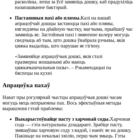
расколіны, лепш за ўсё замяніць дошку, каб прадухіліць
назапашванне бактэрый.
Пастаянныя пахі або плямы.
Калі на вашай
апрацоўчай дошцы застаюцца пахі або плямы,
нягледзячы на ​​дбайную чыстку, магчыма, прыйшоў час
замяніць яе. Застойныя пахі і змяненне колеру могуць
сведчыць аб тым, што дошка ўвабрала рэчывы, якія
цяжка выдаліць, што парушае яе гігіену.
«Замяняйце апрацоўчыя дошкі, якія сталі
празмерна зношанымі або маюць
цяжкачышчальныя пазы». – Рэкамендацыі па
бяспецы на кухні
Апрацоўка пахаў
Нават пры рэгулярнай чыстцы апрацоўчыя дошкі часам
могуць мець непрыемны пах. Вось эфектыўныя метады
вырашэння гэтай праблемы:
Выкарыстоўвайце пасту з харчовай соды.
Харчовая
сода — гэта натуральны дэзадарант. Зрабіце пасту,
змяшаўшы харчовую соду з вадой, і нанёс яе на дошку.
Пакіньце на некалькі хвілін, перш чым змыць. Гэты