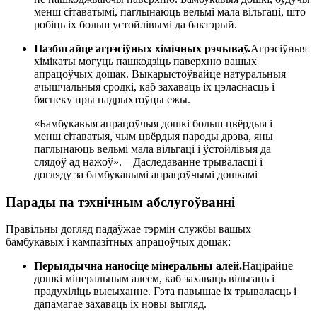
менш сітаватымі, паглынаюць вельмі мала вільгаці, што
робіць іх больш устойлівымі да бактэрый.
Пазбягайце агрэсіўных хімічных рэчываў.
Агрэсіўныя
хімікаты могуць пашкодзіць паверхню вашых
апрацоўчых дошак. Выкарыстоўвайце натуральныя
ачышчальныя сродкі, каб захаваць іх цэласнасць і
бяспеку пры падрыхтоўцы ежы.
«Бамбукавыя апрацоўчыя дошкі больш цвёрдыя і
менш сітаватыя, чым цвёрдыя пароды дрэва, яны
паглынаюць вельмі мала вільгаці і ўстойлівыя да
слядоў ад нажоў». – Даследаванне трываласці і
догляду за бамбукавымі апрацоўчымі дошкамі
Парады па тэхнічным абслугоўванні
Правільны догляд падаўжае тэрмін службы вашых
бамбукавых і кампазітных апрацоўчых дошак:
Перыядычна наносіце мінеральны алей.
Націрайце
дошкі мінеральным алеем, каб захаваць вільгаць і
прадухіліць высыханне. Гэта павышае іх трываласць і
дапамагае захаваць іх новы выгляд.