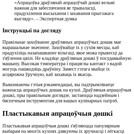
«Апрацоўка драўлянай апрацоўчай дошкі вельмі
важная для забеспячэння яе трываласці,
прадухілення высыхання і захавання прыгожага
выгляду». – Экспертная думка
Інструкцыі па догляду
Правільнае захоўванне драўляных апрацоўчых дошак мае
вырашальнае значэнне. Захоўвайце іх у сухім месцы, каб
прадухіліць назапашванне вільгаці, якое можа прывесці да
з'яўлення цвілі. Не кладзіце драўляныя дошкі ў посудамыйную
машыну. Высокая тэмпература і працяглы кантакт з вадой
могуць пашкодзіць драўніну. Замест гэтага мыйце іх
асцярожна ўручную, каб захаваць іх якасць.
Выконваючы гэтыя рэкамендацыі, вы падтрымліваеце
важнасць апрацоўчых дошак на кухні. Драўляныя апрацоўчыя
дошкі, пры правільным доглядзе, застаюцца надзейным і
бяспечным інструментам для вашых кулінарных патрэб.
Пластыкавыя апрацоўчыя дошкі
Пластыкавыя апрацоўчыя дошкі з'яўляюцца папулярным
выбарам на многіх кухнях дзякуючы іх зручнасці і лёгкасці