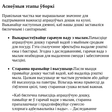
Асноўныя этапы ўборкі
Правільная чыстка мае вырашальнае значэнне для
падтрымання важнасці апрацоўчых дошак на кухні.
Выканайце наступныя дзеянні, каб вашы дошкі заставаліся
бяспечнымі і санітарнымі:
Выкарыстоўвайце гарачую ваду з мылам.
Пачысціце
апрацоўчую дошку гарачай вадой з мыйным сродкам
для посуду. Гэта спалучэнне эфектыўна выдаляе рэшткі
ежы і бактэрыі. Згодна з даследаваннямі, гарачая вада з
мылам неабходная для выдалення смецця і забеспячэння
чысціні.
Старанна прамыйце і высушыце.
Пасля мыцця
прамыйце дошку чыстай вадой, каб выдаліць рэшткі
мыла. Цалкам высушыце яе чыстым ручніком або дайце
ёй высахнуць на паветры. Вільгаць можа прывесці да
з'яўлення цвілі, таму старанная сушка вельмі важная.
«Каб бяспечна пачысціць апрацоўчую дошку,
памыйце яе ў гарачай вадзе з мылам, старанна
прапалашчыце і прадэзінфікуйце сумессю
хлорнага адбельвальніка і вады». – Даследаванне