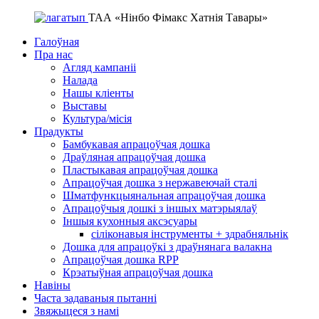
ТАА «Нінбо Фімакс Хатнія Тавары»
Галоўная
Пра нас
Агляд кампаніі
Налада
Нашы кліенты
Выставы
Культура/місія
Прадукты
Бамбукавая апрацоўчая дошка
Драўляная апрацоўчая дошка
Пластыкавая апрацоўчая дошка
Апрацоўчая дошка з нержавеючай сталі
Шматфункцыянальная апрацоўчая дошка
Апрацоўчыя дошкі з іншых матэрыялаў
Іншыя кухонныя аксэсуары
сіліконавыя інструменты + здрабняльнік
Дошка для апрацоўкі з драўнянага валакна
Апрацоўчая дошка RPP
Крэатыўная апрацоўчая дошка
Навіны
Часта задаваныя пытанні
Звяжыцеся з намі