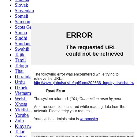
Slovak
Slovenian
Somali
Samoan
Scots Gaelic
Shona
Sindhi
Sundanese
Swahili
Tajik
Tamil
Telugu
Thai
Ukrainian
Urdu
Uzbek
Vietnamese
Welsh
Xhosa
Yiddish
Yoruba
Zulu
Kinyarwanda
Tatar