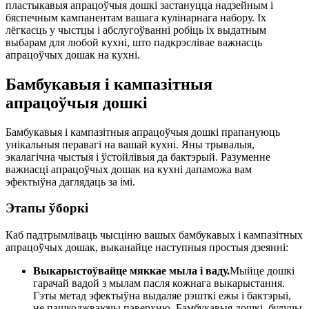
пластыкавыя апрацоўчыя дошкі застануцца надзейным і
бяспечным кампанентам вашага кулінарнага набору. Іх
лёгкасць у чыстцы і абслугоўванні робіць іх выдатным
выбарам для любой кухні, што падкрэслівае важнасць
апрацоўчых дошак на кухні.
Бамбукавыя і кампазітныя
апрацоўчыя дошкі
Бамбукавыя і кампазітныя апрацоўчыя дошкі прапануюць
унікальныя перавагі на вашай кухні. Яны трывалыя,
экалагічна чыстыя і ўстойлівыя да бактэрый. Разуменне
важнасці апрацоўчых дошак на кухні дапаможа вам
эфектыўна даглядаць за імі.
Этапы ўборкі
Каб падтрымліваць чысціню вашых бамбукавых і кампазітных
апрацоўчых дошак, выканайце наступныя простыя дзеянні:
Выкарыстоўвайце мяккае мыла і ваду.
Мыйце дошкі
гарачай вадой з мылам пасля кожнага выкарыстання.
Гэты метад эфектыўна выдаляе рэшткі ежы і бактэрыі,
не пашкоджваючы паверхню. Бамбукавыя дошкі, будучы