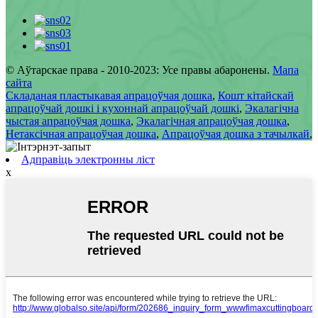
© Аўтарскае права - 2010-2023: Усе правы абаронены.
Мапа
сайта
Складаная пластыкавая апрацоўчая дошка
,
Кошт кітайскай
апрацоўчай дошкі і кухоннай апрацоўчай дошкі
,
Экалагічна
чыстая апрацоўчая дошка
,
Экалагічная апрацоўчая дошка
,
Нетаксічная апрацоўчая дошка
,
Апрацоўчая дошка з тачылкай
,
Адправіць электронны ліст
x