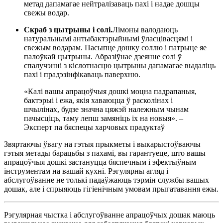
метад дапамагае нейтралізаваць пахі і надае дошцы
свежы водар.
Скраб з цытрыны і солі.
Лімоны валодаюць
натуральнымі антыбактэрыйнымі ўласцівасцямі і
свежым водарам. Пасыпце дошку соллю і патрыце яе
палоўкай цытрыны. Абразіўнае дзеянне солі ў
спалучэнні з кіслотнасцю цытрыны дапамагае выдаліць
пахі і прадэзінфікаваць паверхню.
«Калі вашы апрацоўчыя дошкі моцна падрапаныя,
бактэрыі і ежа, якія хаваюцца ў расколінах і
шчылінах, будзе значна цяжэй належным чынам
пачысціць, таму лепш замяніць іх на новыя». –
Эксперт па бяспецы харчовых прадуктаў
Звяртаючы ўвагу на гэтыя прыкметы і выкарыстоўваючы
гэтыя метады барацьбы з пахамі, вы гарантуеце, што вашы
апрацоўчыя дошкі застануцца бяспечным і эфектыўным
інструментам на вашай кухні. Рэгулярны агляд і
абслугоўванне не толькі падаўжаюць тэрмін службы вашых
дошак, але і спрыяюць гігіенічным умовам прыгатавання ежы.
Рэгулярная чыстка і абслугоўванне апрацоўчых дошак маюць