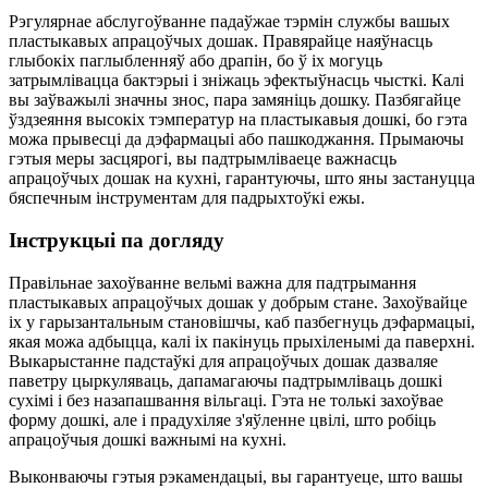
Рэгулярнае абслугоўванне падаўжае тэрмін службы вашых
пластыкавых апрацоўчых дошак. Правярайце наяўнасць
глыбокіх паглыбленняў або драпін, бо ў іх могуць
затрымлівацца бактэрыі і зніжаць эфектыўнасць чысткі. Калі
вы заўважылі значны знос, пара замяніць дошку. Пазбягайце
ўздзеяння высокіх тэмператур на пластыкавыя дошкі, бо гэта
можа прывесці да дэфармацыі або пашкоджання. Прымаючы
гэтыя меры засцярогі, вы падтрымліваеце важнасць
апрацоўчых дошак на кухні, гарантуючы, што яны застануцца
бяспечным інструментам для падрыхтоўкі ежы.
Інструкцыі па догляду
Правільнае захоўванне вельмі важна для падтрымання
пластыкавых апрацоўчых дошак у добрым стане. Захоўвайце
іх у гарызантальным становішчы, каб пазбегнуць дэфармацыі,
якая можа адбыцца, калі іх пакінуць прыхіленымі да паверхні.
Выкарыстанне падстаўкі для апрацоўчых дошак дазваляе
паветру цыркуляваць, дапамагаючы падтрымліваць дошкі
сухімі і без назапашвання вільгаці. Гэта не толькі захоўвае
форму дошкі, але і прадухіляе з'яўленне цвілі, што робіць
апрацоўчыя дошкі важнымі на кухні.
Выконваючы гэтыя рэкамендацыі, вы гарантуеце, што вашы