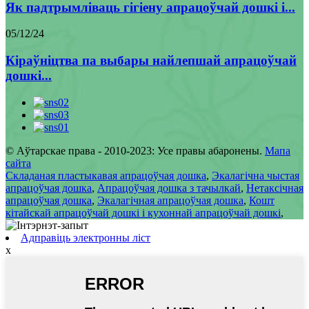
Як падтрымліваць гігіену апрацоўчай дошкі і...
05/12/24
Кіраўніцтва па выбары найлепшай апрацоўчай
дошкі...
© Аўтарскае права - 2010-2023: Усе правы абаронены.
Мапа
сайта
Складаная пластыкавая апрацоўчая дошка
,
Экалагічна чыстая
апрацоўчая дошка
,
Апрацоўчая дошка з тачылкай
,
Нетаксічная
апрацоўчая дошка
,
Экалагічная апрацоўчая дошка
,
Кошт
кітайскай апрацоўчай дошкі і кухоннай апрацоўчай дошкі
,
Адправіць электронны ліст
x