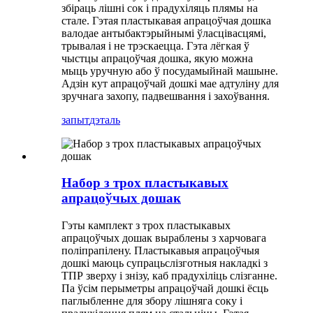
збіраць лішні сок і прадухіляць плямы на
стале. Гэтая пластыкавая апрацоўчая дошка
валодае антыбактэрыйнымі ўласцівасцямі,
трывалая і не трэскаецца. Гэта лёгкая ў
чыстцы апрацоўчая дошка, якую можна
мыць уручную або ў посудамыйнай машыне.
Адзін кут апрацоўчай дошкі мае адтуліну для
зручнага захопу, падвешвання і захоўвання.
запыт
дэталь
Набор з трох пластыкавых
апрацоўчых дошак
Гэты камплект з трох пластыкавых
апрацоўчых дошак выраблены з харчовага
поліпрапілену. Пластыкавыя апрацоўчыя
дошкі маюць супрацьслізготныя накладкі з
ТПР зверху і знізу, каб прадухіліць слізганне.
Па ўсім перыметры апрацоўчай дошкі ёсць
паглыбленне для збору лішняга соку і