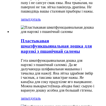
паху і не сапсуе смак ежы. Яна трывалая, на
паверхні не так лёгка пакінуць драпіны. Не
пашкодзіць вашы сталовыя прыборы і нажы.
запыт
дэталь
Пластыкавая
шматфункцыянальная дошка для
нарэзкі з пшанічнай саломы
Гэта шматфункцыянальная дошка для
нарэзкі з пшанічнай саломкі. Да яе
далучаюцца шліфавальная машынка і
тачылка для нажоў. Яна лёгка здрабняе імбір
і часнык, а таксама завастрае нажы. Яе
канаўка для соку прадухіляе яго выцяканне.
Можна выкарыстоўваць абодва бакі: сырую і
вараную дошку асобна для большай гігіены.
запыт
дэталь