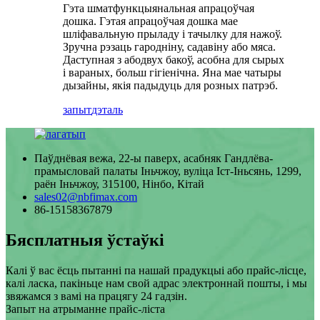
Гэта шматфункцыянальная апрацоўчая
дошка. Гэтая апрацоўчая дошка мае
шліфавальную прыладу і тачылку для нажоў.
Зручна рэзаць гародніну, садавіну або мяса.
Даступная з абодвух бакоў, асобна для сырых
і вараных, больш гігіенічна. Яна мае чатыры
дызайны, якія падыдуць для розных патрэб.
запыт
дэталь
Паўднёвая вежа, 22-ы паверх, асабняк Гандлёва-
прамысловай палаты Іньчжоу, вуліца Іст-Іньсянь, 1299,
раён Іньчжоу, 315100, Нінбо, Кітай
sales02@nbfimax.com
86-15158367879
Бясплатныя ўстаўкі
Калі ў вас ёсць пытанні па нашай прадукцыі або прайс-лісце,
калі ласка, пакіньце нам свой адрас электроннай пошты, і мы
звяжамся з вамі на працягу 24 гадзін.
Запыт на атрыманне прайс-ліста