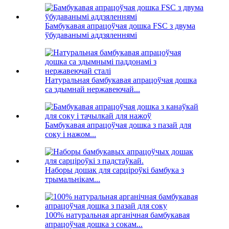
Бамбукавая апрацоўчая дошка FSC з двума
ўбудаванымі аддзяленнямі
Натуральная бамбукавая апрацоўчая дошка
са здымнай нержавеючай...
Бамбукавая апрацоўчая дошка з пазай для
соку і нажом...
Наборы дошак для сарціроўкі бамбука з
трымальнікам...
100% натуральная арганічная бамбукавая
апрацоўчая дошка з сокам...