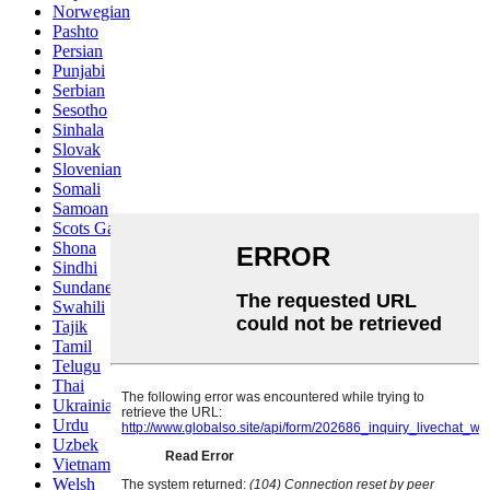
Norwegian
Pashto
Persian
Punjabi
Serbian
Sesotho
Sinhala
Slovak
Slovenian
Somali
Samoan
Scots Gaelic
Shona
Sindhi
Sundanese
Swahili
Tajik
Tamil
Telugu
Thai
Ukrainian
Urdu
Uzbek
Vietnamese
Welsh