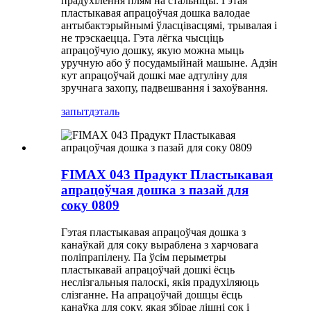
прадухілення плям на стальніцы. Гэтая
пластыкавая апрацоўчая дошка валодае
антыбактэрыйнымі ўласцівасцямі, трывалая і
не трэскаецца. Гэта лёгка чысціць
апрацоўчую дошку, якую можна мыць
уручную або ў посудамыйнай машыне. Адзін
кут апрацоўчай дошкі мае адтуліну для
зручнага захопу, падвешвання і захоўвання.
запыт
дэталь
FIMAX 043 Прадукт Пластыкавая
апрацоўчая дошка з пазай для
соку 0809
Гэтая пластыкавая апрацоўчая дошка з
канаўкай для соку выраблена з харчовага
поліпрапілену. Па ўсім перыметры
пластыкавай апрацоўчай дошкі ёсць
неслізгальныя палоскі, якія прадухіляюць
слізганне. На апрацоўчай дошцы ёсць
канаўка для соку, якая збірае лішні сок і