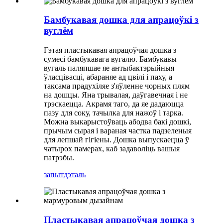
Бамбукавая дошка для апрацоўкі з
вуглём
Гэтая пластыкавая апрацоўчая дошка з
сумесі бамбукавага вугалю. Бамбукавы
вугаль паляпшае яе антыбактэрыйныя
ўласцівасці, абараняе ад цвілі і паху, а
таксама прадухіляе з'яўленне чорных плям
на дошцы. Яна трывалая, даўгавечная і не
трэскаецца. Акрамя таго, да яе дадаюцца
пазу для соку, тачылка для нажоў і тарка.
Можна выкарыстоўваць абодва бакі дошкі,
прычым сырая і вараная частка падзеленыя
для лепшай гігіены. Дошка выпускаецца ў
чатырох памерах, каб задаволіць вашыя
патрэбы.
запыт
дэталь
Пластыкавая апрацоўчая дошка з