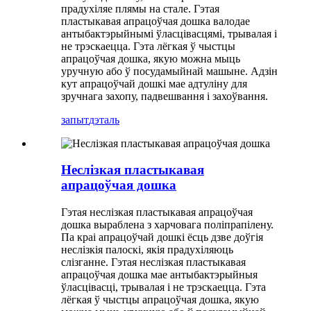
прадухіляе плямы на стале. Гэтая
пластыкавая апрацоўчая дошка валодае
антыбактэрыйнымі ўласцівасцямі, трывалая і
не трэскаецца. Гэта лёгкая ў чыстцы
апрацоўчая дошка, якую можна мыць
уручную або ў посудамыйнай машыне. Адзін
кут апрацоўчай дошкі мае адтуліну для
зручнага захопу, падвешвання і захоўвання.
запыт
дэталь
Неслізкая пластыкавая
апрацоўчая дошка
Гэтая неслізкая пластыкавая апрацоўчая
дошка выраблена з харчовага поліпрапілену.
Па краі апрацоўчай дошкі ёсць дзве доўгія
неслізкія палоскі, якія прадухіляюць
слізганне. Гэтая неслізкая пластыкавая
апрацоўчая дошка мае антыбактэрыйныя
ўласцівасці, трывалая і не трэскаецца. Гэта
лёгкая ў чыстцы апрацоўчая дошка, якую