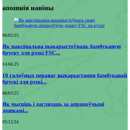
апошнія навіны
06/05/25
Як максімальна выкарыстоўваць бамбукавую
бруску для рэзкі FSC...
14.04.25
10 галоўных пераваг выкарыстання бамбукавай
брускі для рэзкі...
06/03/25
Як чысціць і даглядаць за апрацоўчымі
дошкамі...
05/12/24