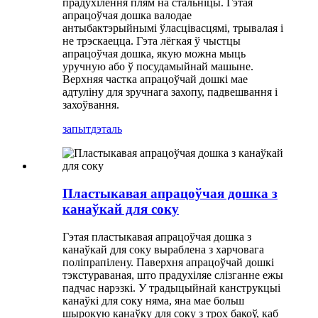
прадухілення плям на стальніцы. Гэтая
апрацоўчая дошка валодае
антыбактэрыйнымі ўласцівасцямі, трывалая і
не трэскаецца. Гэта лёгкая ў чыстцы
апрацоўчая дошка, якую можна мыць
уручную або ў посудамыйнай машыне.
Верхняя частка апрацоўчай дошкі мае
адтуліну для зручнага захопу, падвешвання і
захоўвання.
запыт
дэталь
Пластыкавая апрацоўчая дошка з
канаўкай для соку
Гэтая пластыкавая апрацоўчая дошка з
канаўкай для соку выраблена з харчовага
поліпрапілену. Паверхня апрацоўчай дошкі
тэкстураваная, што прадухіляе слізганне ежы
падчас нарэзкі. У традыцыйнай канструкцыі
канаўкі для соку няма, яна мае больш
шырокую канаўку для соку з трох бакоў, каб