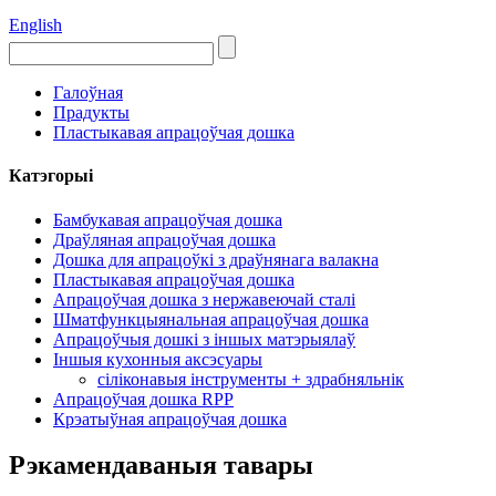
English
Галоўная
Прадукты
Пластыкавая апрацоўчая дошка
Катэгорыі
Бамбукавая апрацоўчая дошка
Драўляная апрацоўчая дошка
Дошка для апрацоўкі з драўнянага валакна
Пластыкавая апрацоўчая дошка
Апрацоўчая дошка з нержавеючай сталі
Шматфункцыянальная апрацоўчая дошка
Апрацоўчыя дошкі з іншых матэрыялаў
Іншыя кухонныя аксэсуары
сіліконавыя інструменты + здрабняльнік
Апрацоўчая дошка RPP
Крэатыўная апрацоўчая дошка
Рэкамендаваныя тавары