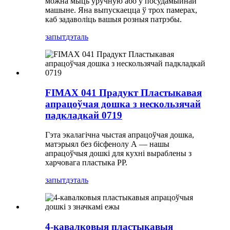
можна мыць уручную або ў посудамыйнай
машыне. Яна выпускаецца ў трох памерах,
каб задаволіць вашыя розныя патрэбы.
запыт
дэталь
FIMAX 041 Прадукт Пластыкавая
апрацоўчая дошка з нескользячай
падкладкай 0719
Гэта экалагічна чыстая апрацоўчая дошка,
матэрыял без бісфенолу А — нашы
апрацоўчыя дошкі для кухні выраблены з
харчовага пластыка PP.
запыт
дэталь
4-кавалковыя пластыкавыя