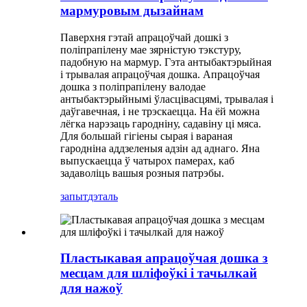
мармуровым дызайнам
Паверхня гэтай апрацоўчай дошкі з
поліпрапілену мае зярністую тэкстуру,
падобную на мармур. Гэта антыбактэрыйная
і трывалая апрацоўчая дошка. Апрацоўчая
дошка з поліпрапілену валодае
антыбактэрыйнымі ўласцівасцямі, трывалая і
даўгавечная, і не трэскаецца. На ёй можна
лёгка нарэзаць гародніну, садавіну ці мяса.
Для большай гігіены сырая і вараная
гародніна аддзеленыя адзін ад аднаго. Яна
выпускаецца ў чатырох памерах, каб
задаволіць вашыя розныя патрэбы.
запыт
дэталь
Пластыкавая апрацоўчая дошка з
месцам для шліфоўкі і тачылкай
для нажоў