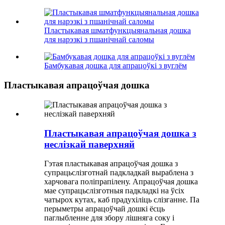
Пластыкавая шматфункцыянальная дошка
для нарэзкі з пшанічнай саломы
Бамбукавая дошка для апрацоўкі з вуглём
Пластыкавая апрацоўчая дошка
Пластыкавая апрацоўчая дошка з
неслізкай паверхняй
Гэтая пластыкавая апрацоўчая дошка з
супрацьслізготнай падкладкай выраблена з
харчовага поліпрапілену. Апрацоўчая дошка
мае супрацьслізготныя падкладкі на ўсіх
чатырох кутах, каб прадухіліць слізганне. Па
перыметры апрацоўчай дошкі ёсць
паглыбленне для збору лішняга соку і