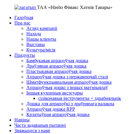
ТАА «Нінбо Фімакс Хатнія Тавары»
Галоўная
Пра нас
Агляд кампаніі
Налада
Нашы кліенты
Выставы
Культура/місія
Прадукты
Бамбукавая апрацоўчая дошка
Драўляная апрацоўчая дошка
Пластыкавая апрацоўчая дошка
Апрацоўчая дошка з нержавеючай сталі
Шматфункцыянальная апрацоўчая дошка
Апрацоўчыя дошкі з іншых матэрыялаў
Іншыя кухонныя аксэсуары
сіліконавыя інструменты + здрабняльнік
Дошка для апрацоўкі з драўнянага валакна
Апрацоўчая дошка RPP
Крэатыўная апрацоўчая дошка
Навіны
Часта задаваныя пытанні
Звяжыцеся з намі