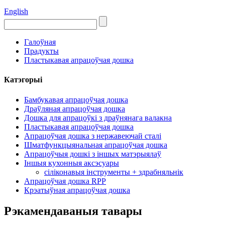
English
Галоўная
Прадукты
Пластыкавая апрацоўчая дошка
Катэгорыі
Бамбукавая апрацоўчая дошка
Драўляная апрацоўчая дошка
Дошка для апрацоўкі з драўнянага валакна
Пластыкавая апрацоўчая дошка
Апрацоўчая дошка з нержавеючай сталі
Шматфункцыянальная апрацоўчая дошка
Апрацоўчыя дошкі з іншых матэрыялаў
Іншыя кухонныя аксэсуары
сіліконавыя інструменты + здрабняльнік
Апрацоўчая дошка RPP
Крэатыўная апрацоўчая дошка
Рэкамендаваныя тавары