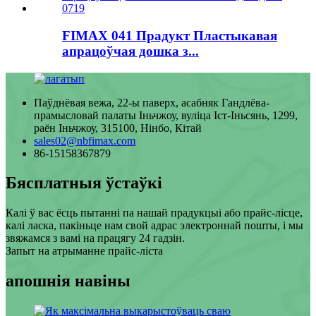
FIMAX 041 Прадукт Пластыкавая
апрацоўчая дошка з...
Паўднёвая вежа, 22-ы паверх, асабняк Гандлёва-
прамысловай палаты Іньчжоу, вуліца Іст-Іньсянь, 1299,
раён Іньчжоу, 315100, Нінбо, Кітай
sales02@nbfimax.com
86-15158367879
Бясплатныя ўстаўкі
Калі ў вас ёсць пытанні па нашай прадукцыі або прайс-лісце,
калі ласка, пакіньце нам свой адрас электроннай пошты, і мы
звяжамся з вамі на працягу 24 гадзін.
Запыт на атрыманне прайс-ліста
апошнія навіны