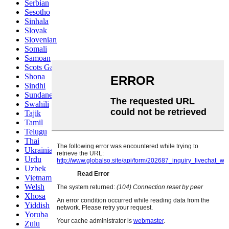
Serbian
Sesotho
Sinhala
Slovak
Slovenian
Somali
Samoan
Scots Gaelic
Shona
Sindhi
Sundanese
Swahili
Tajik
Tamil
Telugu
Thai
Ukrainian
Urdu
Uzbek
Vietnamese
Welsh
Xhosa
Yiddish
Yoruba
Zulu