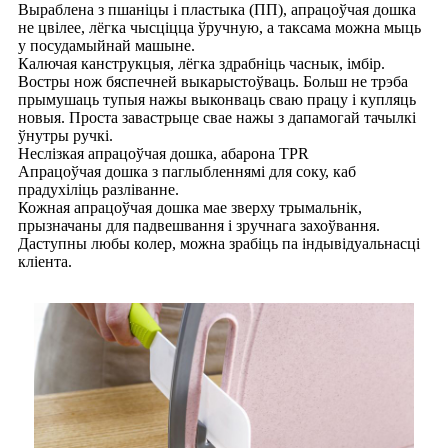
Выраблена з пшаніцы і пластыка (ПП), апрацоўчая дошка
не цвілее, лёгка чысціцца ўручную, а таксама можна мыць
у посудамыйнай машыне.
Калючая канструкцыя, лёгка здрабніць часнык, імбір.
Востры нож бяспечней выкарыстоўваць. Больш не трэба
прымушаць тупыя нажы выконваць сваю працу і купляць
новыя. Проста завастрыце свае нажы з дапамогай тачылкі
ўнутры ручкі.
Неслізкая апрацоўчая дошка, абарона TPR
Апрацоўчая дошка з паглыбленнямі для соку, каб
прадухіліць разліванне.
Кожная апрацоўчая дошка мае зверху трымальнік,
прызначаны для падвешвання і зручнага захоўвання.
Даступны любы колер, можна зрабіць па індывідуальнасці
кліента.