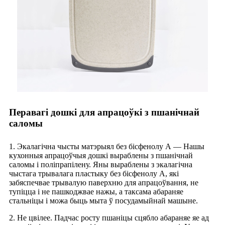
Перавагі дошкі для апрацоўкі з пшанічнай
саломы
1. Экалагічна чысты матэрыял без бісфенолу А — Нашы
кухонныя апрацоўчыя дошкі выраблены з пшанічнай
саломы і поліпрапілену. Яны выраблены з экалагічна
чыстага трывалага пластыку без бісфенолу А, які
забяспечвае трывалую паверхню для апрацоўвання, не
тупіцца і не пашкоджвае нажы, а таксама абараняе
стальніцы і можа быць мыта ў посудамыйнай машыне.
2. Не цвілее. Падчас росту пшаніцы сцябло абараняе яе ад