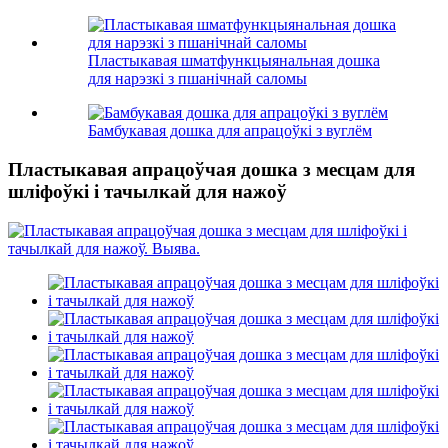
Пластыкавая шматфункцыянальная дошка
для нарэзкі з пшанічнай саломы
Бамбукавая дошка для апрацоўкі з вуглём
Пластыкавая апрацоўчая дошка з месцам для
шліфоўкі і тачылкай для нажоў