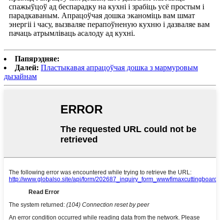
спажыўцоў ад беспарадку на кухні і зрабіць усё простым і
парадкаваным. Апрацоўчая дошка эканоміць вам шмат
энергіі і часу, вызваляе перапоўненую кухню і дазваляе вам
пачаць атрымліваць асалоду ад кухні.
Папярэдняе:
Далей:
Пластыкавая апрацоўчая дошка з мармуровым
дызайнам