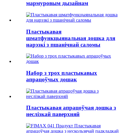
мармуровым дызайнам
Пластыкавая
шматфункцыянальная дошка для
нарэзкі з пшанічнай саломы
Набор з трох пластыкавых
апрацоўчых дошак
Пластыкавая апрацоўчая дошка з
неслізкай паверхняй