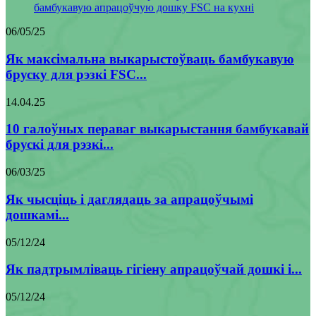
06/05/25
Як максімальна выкарыстоўваць бамбукавую
бруску для рэзкі FSC...
14.04.25
10 галоўных пераваг выкарыстання бамбукавай
брускі для рэзкі...
06/03/25
Як чысціць і даглядаць за апрацоўчымі
дошкамі...
05/12/24
Як падтрымліваць гігіену апрацоўчай дошкі і...
05/12/24