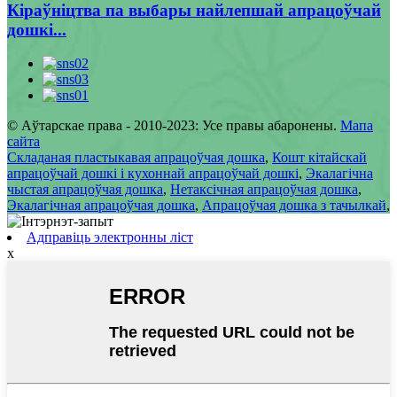
Кіраўніцтва па выбары найлепшай апрацоўчай
дошкі...
© Аўтарскае права - 2010-2023: Усе правы абаронены.
Мапа
сайта
Складаная пластыкавая апрацоўчая дошка
,
Кошт кітайскай
апрацоўчай дошкі і кухоннай апрацоўчай дошкі
,
Экалагічна
чыстая апрацоўчая дошка
,
Нетаксічная апрацоўчая дошка
,
Экалагічная апрацоўчая дошка
,
Апрацоўчая дошка з тачылкай
,
Адправіць электронны ліст
x