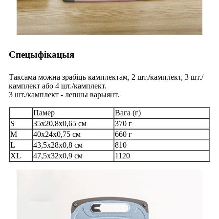
Спецыфікацыя
Таксама можна зрабіць камплектам, 2 шт./камплект, 3 шт./
камплект або 4 шт./камплект.
3 шт./камплект - лепшы варыянт.
Памер
Вага (г)
S
35x20,8x0,65 см
370 г
M
40x24x0,75 см
660 г
L
43,5x28x0,8 см
810
XL
47,5x32x0,9 см
1120