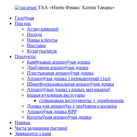
ТАА «Нінбо Фімакс Хатнія Тавары»
Галоўная
Пра нас
Агляд кампаніі
Налада
Нашы кліенты
Выставы
Культура/місія
Прадукты
Бамбукавая апрацоўчая дошка
Драўляная апрацоўчая дошка
Пластыкавая апрацоўчая дошка
Апрацоўчая дошка з нержавеючай сталі
Шматфункцыянальная апрацоўчая дошка
Апрацоўчыя дошкі з іншых матэрыялаў
Іншыя кухонныя аксэсуары
сіліконавыя інструменты + здрабняльнік
Дошка для апрацоўкі з драўнянага валакна
Апрацоўчая дошка RPP
Крэатыўная апрацоўчая дошка
Навіны
Часта задаваныя пытанні
Звяжыцеся з намі