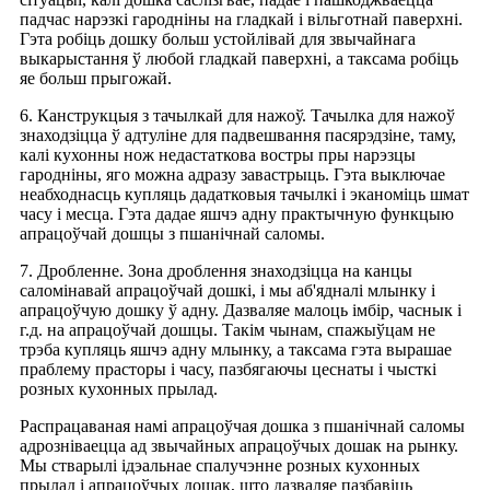
падчас нарэзкі гародніны на гладкай і вільготнай паверхні.
Гэта робіць дошку больш устойлівай для звычайнага
выкарыстання ў любой гладкай паверхні, а таксама робіць
яе больш прыгожай.
6. Канструкцыя з тачылкай для нажоў. Тачылка для нажоў
знаходзіцца ў адтуліне для падвешвання пасярэдзіне, таму,
калі кухонны нож недастаткова востры пры нарэзцы
гародніны, яго можна адразу завастрыць. Гэта выключае
неабходнасць купляць дадатковыя тачылкі і эканоміць шмат
часу і месца. Гэта дадае яшчэ адну практычную функцыю
апрацоўчай дошцы з пшанічнай саломы.
7. Дробленне. Зона дроблення знаходзіцца на канцы
саломінавай апрацоўчай дошкі, і мы аб'ядналі млынку і
апрацоўчую дошку ў адну. Дазваляе малоць імбір, часнык і
г.д. на апрацоўчай дошцы. Такім чынам, спажыўцам не
трэба купляць яшчэ адну млынку, а таксама гэта вырашае
праблему прасторы і часу, пазбягаючы цеснаты і чысткі
розных кухонных прылад.
Распрацаваная намі апрацоўчая дошка з пшанічнай саломы
адрозніваецца ад звычайных апрацоўчых дошак на рынку.
Мы стварылі ідэальнае спалучэнне розных кухонных
прылад і апрацоўчых дошак, што дазваляе пазбавіць