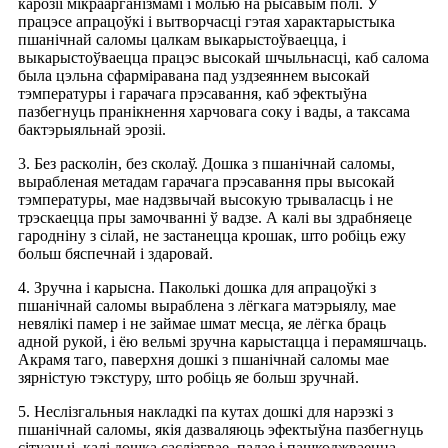
карозіі мікраарганізмамі і молью на рысавым полі. У
працэсе апрацоўкі і вытворчасці гэтая характарыстыка
пшанічнай саломы цалкам выкарыстоўваецца, і
выкарыстоўваецца працэс высокай шчыльнасці, каб салома
была цэльна сфарміравана пад уздзеяннем высокай
тэмпературы і гарачага прэсавання, каб эфектыўна
пазбегнуць пранікнення харчовага соку і вады, а таксама
бактэрыяльнай эрозіі.
3. Без расколін, без сколаў. Дошка з пшанічнай саломы,
вырабленая метадам гарачага прэсавання пры высокай
тэмпературы, мае надзвычай высокую трываласць і не
трэскаецца пры замочванні ў вадзе. А калі вы здрабняеце
гародніну з сілай, не застанецца крошак, што робіць ежу
больш бяспечнай і здаровай.
4. Зручна і карысна. Паколькі дошка для апрацоўкі з
пшанічнай саломы выраблена з лёгкага матэрыялу, мае
невялікі памер і не займае шмат месца, яе лёгка браць
адной рукой, і ёю вельмі зручна карыстацца і перамяшчаць.
Акрамя таго, паверхня дошкі з пшанічнай саломы мае
зярністую тэкстуру, што робіць яе больш зручнай.
5. Неслізгальныя накладкі па кутах дошкі для нарэзкі з
пшанічнай саломы, якія дазваляюць эфектыўна пазбегнуць
сітуацыі, калі дошка саслізгвае, падае і пашкоджваецца