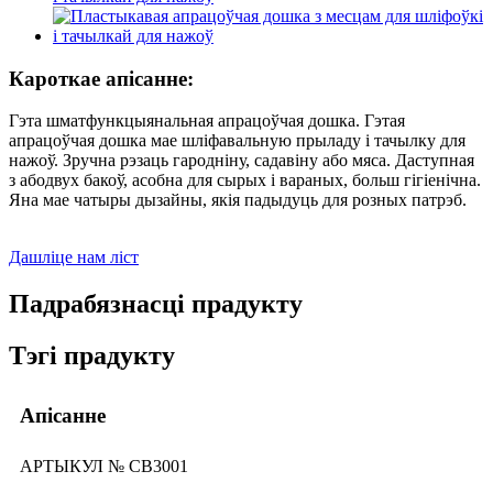
Кароткае апісанне:
Гэта шматфункцыянальная апрацоўчая дошка. Гэтая
апрацоўчая дошка мае шліфавальную прыладу і тачылку для
нажоў. Зручна рэзаць гародніну, садавіну або мяса. Даступная
з абодвух бакоў, асобна для сырых і вараных, больш гігіенічна.
Яна мае чатыры дызайны, якія падыдуць для розных патрэб.
Дашліце нам ліст
Падрабязнасці прадукту
Тэгі прадукту
Апісанне
АРТЫКУЛ № CB3001