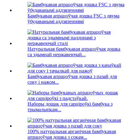
Бамбукавая апрацоўчая дошка FSC з двума
ўбудаванымі аддзяленнямі
Натуральная бамбукавая апрацоўчая дошка
са здымнай нержавеючай...
Бамбукавая апрацоўчая дошка з пазай для
соку і нажом...
Наборы дошак для сарціроўкі бамбука з
трымальнікам...
100% натуральная арганічная бамбукавая
апрацоўчая дошка з сокам...