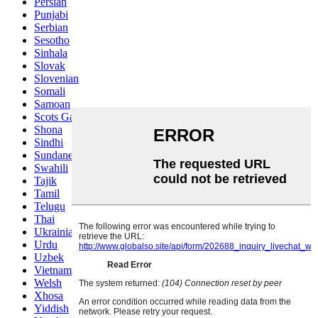
Persian
Punjabi
Serbian
Sesotho
Sinhala
Slovak
Slovenian
Somali
Samoan
Scots Gaelic
Shona
Sindhi
Sundanese
Swahili
Tajik
Tamil
Telugu
Thai
Ukrainian
Urdu
Uzbek
Vietnamese
Welsh
Xhosa
Yiddish