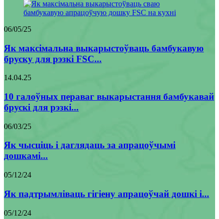
06/05/25
Як максімальна выкарыстоўваць бамбукавую
бруску для рэзкі FSC...
14.04.25
10 галоўных пераваг выкарыстання бамбукавай
брускі для рэзкі...
06/03/25
Як чысціць і даглядаць за апрацоўчымі
дошкамі...
05/12/24
Як падтрымліваць гігіену апрацоўчай дошкі і...
05/12/24