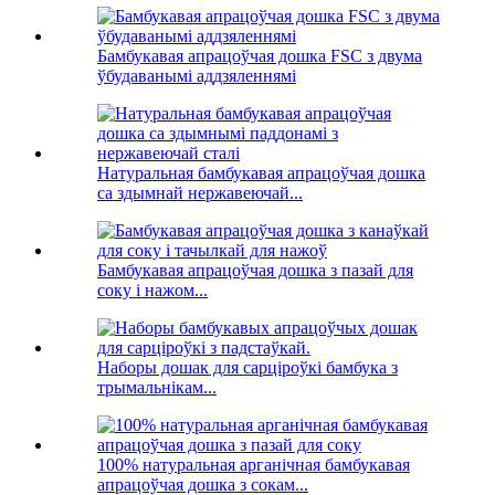
Бамбукавая апрацоўчая дошка FSC з двума
ўбудаванымі аддзяленнямі
Натуральная бамбукавая апрацоўчая дошка
са здымнай нержавеючай...
Бамбукавая апрацоўчая дошка з пазай для
соку і нажом...
Наборы дошак для сарціроўкі бамбука з
трымальнікам...
100% натуральная арганічная бамбукавая
апрацоўчая дошка з сокам...