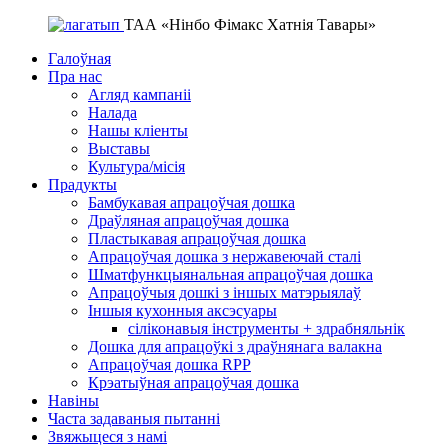
ТАА «Нінбо Фімакс Хатнія Тавары»
Галоўная
Пра нас
Агляд кампаніі
Налада
Нашы кліенты
Выставы
Культура/місія
Прадукты
Бамбукавая апрацоўчая дошка
Драўляная апрацоўчая дошка
Пластыкавая апрацоўчая дошка
Апрацоўчая дошка з нержавеючай сталі
Шматфункцыянальная апрацоўчая дошка
Апрацоўчыя дошкі з іншых матэрыялаў
Іншыя кухонныя аксэсуары
сіліконавыя інструменты + здрабняльнік
Дошка для апрацоўкі з драўнянага валакна
Апрацоўчая дошка RPP
Крэатыўная апрацоўчая дошка
Навіны
Часта задаваныя пытанні
Звяжыцеся з намі