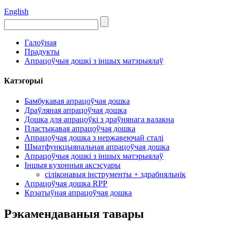
English
Галоўная
Прадукты
Апрацоўчыя дошкі з іншых матэрыялаў
Катэгорыі
Бамбукавая апрацоўчая дошка
Драўляная апрацоўчая дошка
Дошка для апрацоўкі з драўнянага валакна
Пластыкавая апрацоўчая дошка
Апрацоўчая дошка з нержавеючай сталі
Шматфункцыянальная апрацоўчая дошка
Апрацоўчыя дошкі з іншых матэрыялаў
Іншыя кухонныя аксэсуары
сіліконавыя інструменты + здрабняльнік
Апрацоўчая дошка RPP
Крэатыўная апрацоўчая дошка
Рэкамендаваныя тавары