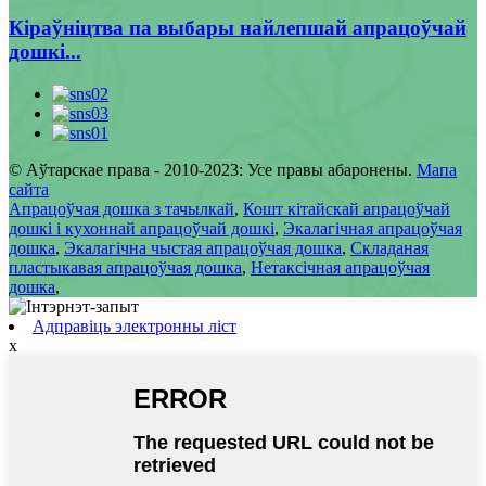
Кіраўніцтва па выбары найлепшай апрацоўчай
дошкі...
© Аўтарскае права - 2010-2023: Усе правы абаронены.
Мапа
сайта
Апрацоўчая дошка з тачылкай
,
Кошт кітайскай апрацоўчай
дошкі і кухоннай апрацоўчай дошкі
,
Экалагічная апрацоўчая
дошка
,
Экалагічна чыстая апрацоўчая дошка
,
Складаная
пластыкавая апрацоўчая дошка
,
Нетаксічная апрацоўчая
дошка
,
Адправіць электронны ліст
x