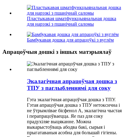
Пластыкавая шматфункцыянальная дошка
для нарэзкі з пшанічнай саломы
Бамбукавая дошка для апрацоўкі з вуглём
Апрацоўчыя дошкі з іншых матэрыялаў
Экалагічная апрацоўчая дошка з
ТПУ з паглыбленнямі для соку
Гэта экалагічная апрацоўчая дошка з ТПУ.
Гэтая апрацоўчая дошка з ТПУ нетоксична і
не ўтрымлівае бісфенол А, экалагічна чыстая
і перапрацоўваецца. Яе паз для соку
прадухіляе выцяканне. Можна
выкарыстоўваць абодва бакі, сырыя і
прыгатаваныя асобна для большай гігіены.