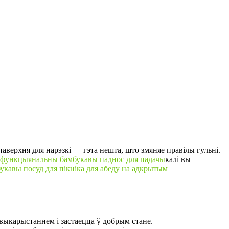
паверхня для нарэзкі — гэта нешта, што змяняе правілы гульні.
функцыянальны бамбукавы паднос для падачы
калі вы
кавы посуд для пікніка для абеду на адкрытым
выкарыстаннем і застаецца ў добрым стане.