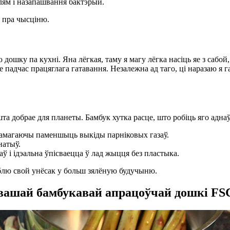
ям і назапашвання бактэрый.
я пра чысціню.
шку па кухні. Яна лёгкая, таму я магу лёгка насіць яе з сабой,
падчас працяглага гатавання. Незалежна ад таго, ці наразаю я га
а добрае для планеты. Бамбук хутка расце, што робіць яго аднаў
апамагаючы паменшыць выкіды парніковых газаў.
натыў.
 і ідэальна ўпісваецца ў лад жыцця без пластыка.
аблю свой унёсак у больш зялёную будучыню.
вашай бамбукавай апрацоўчай дошкі FSC