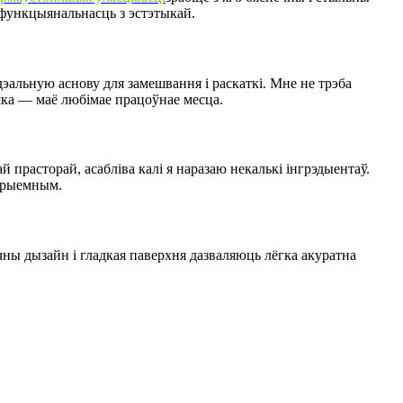
 функцыянальнасць з эстэтыкай.
дэальную аснову для замешвання і раскаткі. Мне не трэба
ошка — маё любімае працоўнае месца.
прасторай, асабліва калі я наразаю некалькі інгрэдыентаў.
 прыемным.
ны дызайн і гладкая паверхня дазваляюць лёгка акуратна