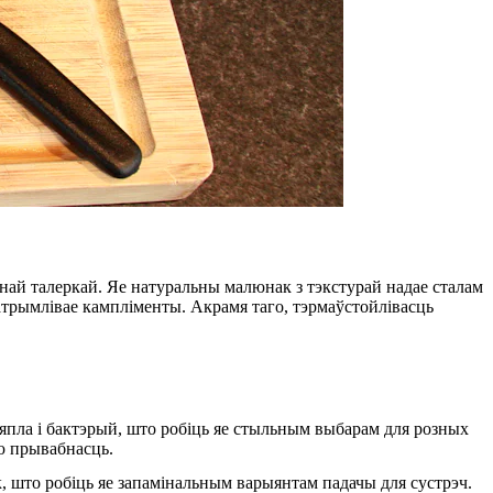
най талеркай. Яе натуральны малюнак з тэкстурай надае сталам
 атрымлівае кампліменты. Акрамя таго, тэрмаўстойлівасць
цяпла і бактэрый, што робіць яе стыльным выбарам для розных
ю прывабнасць.
, што робіць яе запамінальным варыянтам падачы для сустрэч.