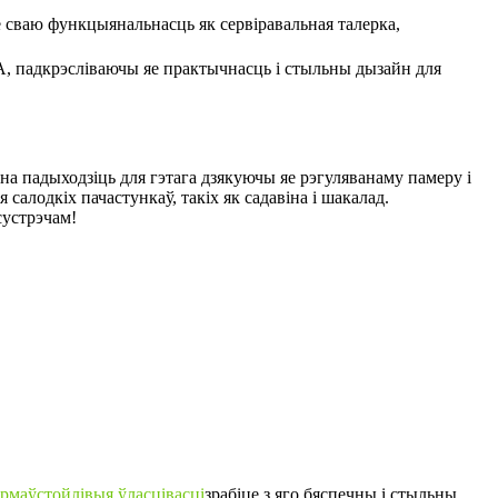
 сваю функцыянальнасць як сервіравальная талерка,
A, падкрэсліваючы яе практычнасць і стыльны дызайн для
на падыходзіць для гэтага дзякуючы яе рэгуляванаму памеру і
 салодкіх пачастункаў, такіх як садавіна і шакалад.
сустрэчам!
эрмаўстойлівыя ўласцівасці
зрабіце з яго бяспечны і стыльны