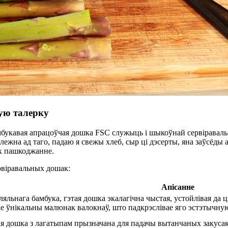
ую талерку
амбукавая апрацоўчая дошка FSC служыць і шыкоўнай сервіраваль
ежна ад таго, падаю я свежы хлеб, сыр ці дэсерты, яна заўсёды
іх пашкоджанне.
рвіравальных дошак:
Апісанне
яльнага бамбука, гэтая дошка экалагічна чыстая, устойлівая да 
е ўнікальны малюнак валокнаў, што падкрэслівае яго эстэтычну
ая дошка з лагатыпам прызначана для падачы вытанчаных закусак