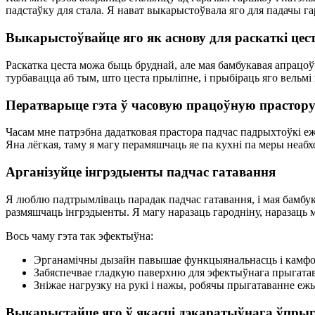
падстаўку для стала. Я нават выкарыстоўвала яго для падачы г
Выкарыстоўвайце яго як аснову для раскаткі цес
Раскатка цеста можа быць бруднай, але мая бамбукавая апрацоў
турбавацца аб тым, што цеста прыліпне, і прыбіраць яго вельмі
Ператварыце гэта ў часовую працоўную прастор
Часам мне патрэбна дадатковая прастора падчас падрыхтоўкі еж
Яна лёгкая, таму я магу перамяшчаць яе па кухні па меры неаб
Арганізуйце інгрэдыенты падчас гатавання
Я люблю падтрымліваць парадак падчас гатавання, і мая бамбу
размяшчаць інгрэдыенты. Я магу наразаць гародніну, наразаць м
Вось чаму гэта так эфектыўна:
Эрганамічны дызайн павышае функцыянальнасць і камфо
Забяспечвае гладкую паверхню для эфектыўнага прыгата
Зніжае нагрузку на рукі і нажы, робячы прыгатаванне е
Выкарыстайце яго ў якасці дэкаратыўнага ўпры