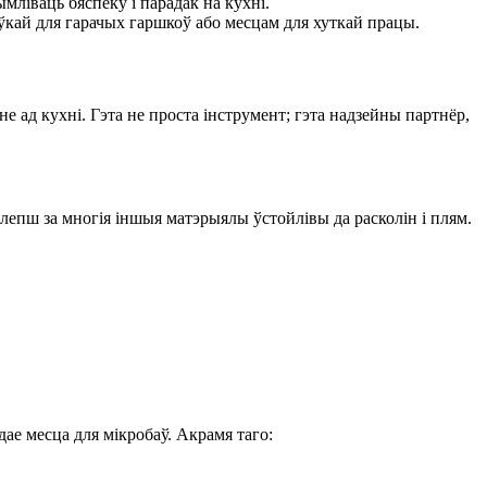
мліваць бяспеку і парадак на кухні.
ай для гарачых гаршкоў або месцам для хуткай працы.
 ад кухні. Гэта не проста інструмент; гэта надзейны партнёр,
лепш за многія іншыя матэрыялы ўстойлівы да расколін і плям.
ае месца для мікробаў. Акрамя таго: