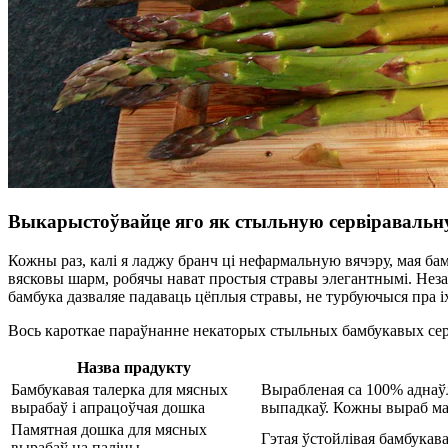
Выкарыстоўвайце яго як стыльную сервіравальн
Кожны раз, калі я ладжу бранч ці нефармальную вячэру, мая б
вясковы шарм, робячы нават простыя стравы элегантнымі. Незал
бамбука дазваляе падаваць цёплыя стравы, не турбуючыся пра 
Вось кароткае параўнанне некаторых стыльных бамбукавых се
Назва прадукту
Бамбукавая талерка для мясных
Вырабленая са 100% аднаўл
вырабаў і апрацоўчая дошка
выпадкаў. Кожны выраб ма
Памятная дошка для мясных
Гэтая ўстойлівая бамбукав
вырабаў на паліцы