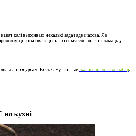
 нават калі выконваю некалькі задач адначасова. Яе
родніну, ці раскочваю цеста, з ёй заўсёды лёгка трымаць у
ляльнай рэсурсам. Вось чаму гэта так
экалагічна чысты выбар
:
 на кухні