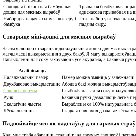
Салодкая і пікантная бамбукавая
Трывалая бамбукавая апрац
дошка для мясных вырабаў
адначасова прывабная на в
Набор для падачы сыру з шыферу і
Гэты набор уключае нажы д
бамбука
падачы сыру.
Стварыце міні-дошкі для мясных вырабаў
Часам я люблю ствараць індывідуальныя дошкі для мясных страў
магчымасці выкарыстання з двух бакоў. Я магу выкарыстоўваць ад
Паглыбленні для соку захоўваюць усё акуратна, а бакавыя ручк
Асаблівасць
Наладжвальны памер
Памер можна змяніць у залежнасці 
Двухбаковае выкарыстанне
Абодва бакі можна выкарыстоўваць 
Сокавыя рытмы
Глыбокія пазы для соку прадухіля
Ручкі
Бакавыя ручкі дазваляюць лёгка пер
Экалагічна чысты
Выраблены са 100% натуральнага ба
Лёгка чысціць
Гладкая паверхня дазваляе лёгка мы
Падвойвайце яго як падстаўку для гарачых страў
Калі мне трэба абараніць стальніцу ад гарачых гаршкоў і патэл