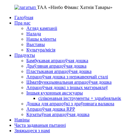
ТАА «Нінбо Фімакс Хатнія Тавары»
Галоўная
Пра нас
Агляд кампаніі
Налада
Нашы кліенты
Выставы
Культура/місія
Прадукты
Бамбукавая апрацоўчая дошка
Драўляная апрацоўчая дошка
Пластыкавая апрацоўчая дошка
Апрацоўчая дошка з нержавеючай сталі
Шматфункцыянальная апрацоўчая дошка
Апрацоўчыя дошкі з іншых матэрыялаў
Іншыя кухонныя аксэсуары
сіліконавыя інструменты + здрабняльнік
Дошка для апрацоўкі з драўнянага валакна
Апрацоўчая дошка RPP
Крэатыўная апрацоўчая дошка
Навіны
Часта задаваныя пытанні
Звяжыцеся з намі