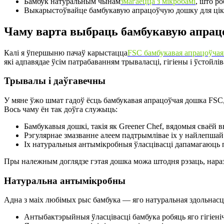
Бамбук натуральным чынам
змагаецца з мікробамі
, што р
Выкарыстоўвайце бамбукавую апрацоўчую дошку для ціка
Чаму варта выбраць бамбукавую апра
Калі я ўпершыню пачаў карыстацца
FSC бамбукавая апрацоўчая
які адпавядае ўсім патрабаванням трываласці, гігіены і ўстойлі
Трывалы і даўгавечны
У мяне ўжо шмат гадоў ёсць бамбукавая апрацоўчая дошка FSC, 
Вось чаму ён так доўга служыць:
Бамбукавыя дошкі, такія як Greener Chef, вядомыя сваёй 
Рэгулярнае змазванне алеем падтрымлівае іх у найлепшай 
Іх натуральныя антымікробныя ўласцівасці дапамагаюць па
Пры належным доглядзе гэтая дошка можа штодня рэзаць, нараза
Натуральна антымікробны
Адна з маіх любімых рыс бамбука — яго натуральная здольнасць
Антыбактэрыйныя ўласцівасці бамбука робяць яго гігіен