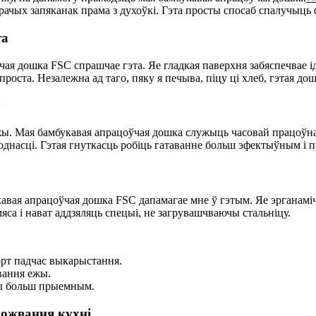
арачых запяканак прама з духоўкі. Гэта просты спосаб спалучыць
та
чая дошка FSC спрашчае гэта. Яе гладкая паверхня забяспечвае і
 проста. Незалежна ад таго, пяку я печыва, піцу ці хлеб, гэтая д
у
ы. Мая бамбукавая апрацоўчая дошка служыць часовай працоўнай 
ходнасці. Гэтая гнуткасць робіць гатаванне больш эфектыўным і
кавая апрацоўчая дошка FSC дапамагае мне ў гэтым. Яе эрганаміч
яса і нават аддзяляць спецыі, не загрувашчваючы стальніцу.
рт падчас выкарыстання.
вання ежы.
жы больш прыемным.
гожвання кухні