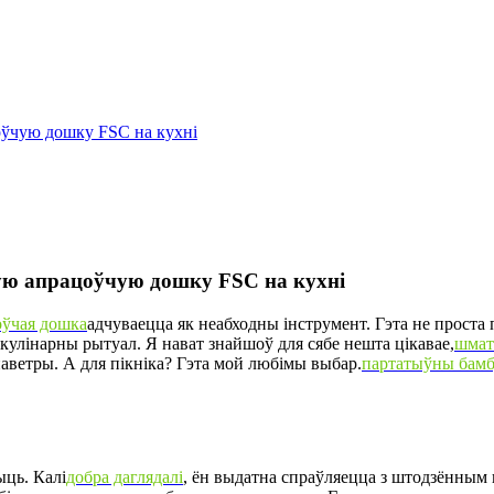
оўчую дошку FSC на кухні
ую апрацоўчую дошку FSC на кухні
оўчая дошка
адчуваецца як неабходны інструмент. Гэта не проста 
 кулінарны рытуал. Я нават знайшоў для сябе нешта цікавае,
шмат
аветры. А для пікніка? Гэта мой любімы выбар.
партатыўны бамбу
ыць. Калі
добра даглядалі
, ён выдатна спраўляецца з штодзённым 