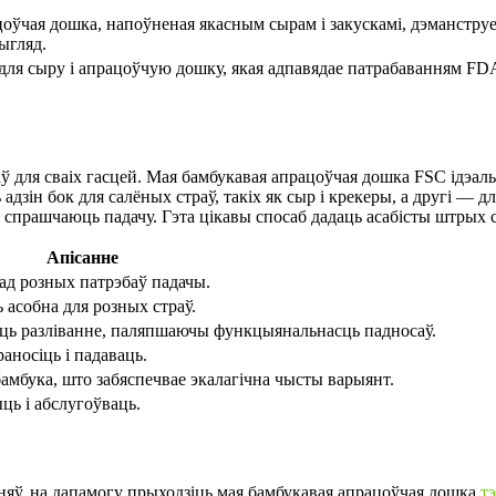
оўчая дошка, напоўненая якасным сырам і закускамі, дэманструе
ыгляд.
ля сыру і апрацоўчую дошку, якая адпавядае патрабаванням FD
 для сваіх гасцей. Мая бамбукавая апрацоўчая дошка FSC ідэаль
зін бок для салёных страў, такіх як сыр і крекеры, а другі — для
і спрашчаюць падачу. Гэта цікавы спосаб дадаць асабісты штрых 
Апісанне
ад розных патрэбаў падачы.
асобна для розных страў.
юць разліванне, паляпшаючы функцыянальнасць падносаў.
аносіць і падаваць.
мбука, што забяспечвае экалагічна чысты варыянт.
ць і абслугоўваць.
ьняў, на дапамогу прыходзіць мая бамбукавая апрацоўчая дошка.
т