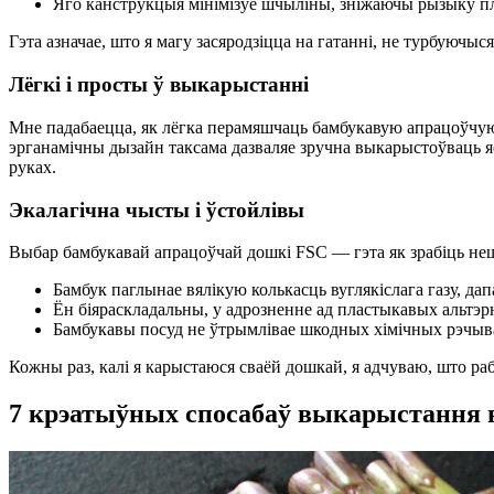
Яго канструкцыя мінімізуе шчыліны, зніжаючы рызыку пл
Гэта азначае, што я магу засяродзіцца на гатанні, не турбуючыс
Лёгкі і просты ў выкарыстанні
Мне падабаецца, як лёгка перамяшчаць бамбукавую апрацоўчую до
эрганамічны дызайн таксама дазваляе зручна выкарыстоўваць яе 
руках.
Экалагічна чысты і ўстойлівы
Выбар бамбукавай апрацоўчай дошкі FSC — гэта як зрабіць нешт
Бамбук паглынае вялікую колькасць вуглякіслага газу, д
Ён біяраскладальны, у адрозненне ад пластыкавых альтэр
Бамбукавы посуд не ўтрымлівае шкодных хімічных рэчываў
Кожны раз, калі я карыстаюся сваёй дошкай, я адчуваю, што р
7 крэатыўных спосабаў выкарыстання 