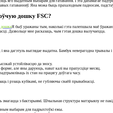
обіць яго выдатным выбарам для гатавання. Гэта дапамагае падтры
вых гатаванняў. Яна можа быць прахалодным падносам, падстаўк
цоўчую дошку FSC?
 дошка
Я быў уражаны тым, наколькі гэта палепшыла маё ўражанне
васці. Дазвольце мне расказаць, чым гэтая дошка вылучаецца.
і яна дагэтуль выглядае выдатна. Бамбук неверагодна трывалы і 
высокай устойлівасцю да зносу.
форме, але яны даруюць, нават калі вы прапусціце месяц.
дтрымліваць іх стан на працягу доўгага часу.
ць і рэзаць кубікамі, не губляючы сваёй прывабнасці.
 змагацца з бактэрыямі. Шчыльная структура матэрыялу не пакід
ічным выбарам для падрыхтоўкі ежы.