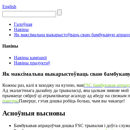
English
Галоўная
Навіны
Як максімальна выкарыстоўваць сваю бамбукавую апрац
Навіны
Навіны кампаніі
Навіны прадуктаў
Як максімальна выкарыстоўваць сваю бамбукав
Кожны раз, калі я заходжу на кухню, мая
FSC бамбукавая апрац
Ад экалагічнага дызайну да трываласці, яна цалкам змяняе мой
прымаеце сяброў ці атрымліваеце асалоду ад абеду на свежым п
паветры
Паверце, гэтая дошка робіць больш, чым вы чакаеце!
Асноўныя высновы
Бамбукавая апрацоўчая дошка FSC трывалая і доўга служ