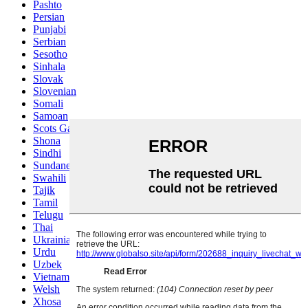
Pashto
Persian
Punjabi
Serbian
Sesotho
Sinhala
Slovak
Slovenian
Somali
Samoan
Scots Gaelic
Shona
Sindhi
Sundanese
Swahili
Tajik
Tamil
Telugu
Thai
Ukrainian
Urdu
Uzbek
Vietnamese
Welsh
Xhosa