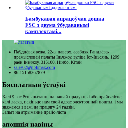
Бамбукавая апрацоўчая дошка
FSC з двума ўбудаванымі
камплектамі...
Паўднёвая вежа, 22-ы паверх, асабняк Гандлёва-
прамысловай палаты Іньчжоу, вуліца Іст-Іньсянь, 1299,
раён Іньчжоу, 315100, Нінбо, Кітай
sales02@nbfimax.com
86-15158367879
Бясплатныя ўстаўкі
Калі ў вас ёсць пытанні па нашай прадукцыі або прайс-лісце,
калі ласка, пакіньце нам свой адрас электроннай пошты, і мы
звяжамся з вамі на працягу 24 гадзін.
Запыт на атрыманне прайс-ліста
апошнія навіны