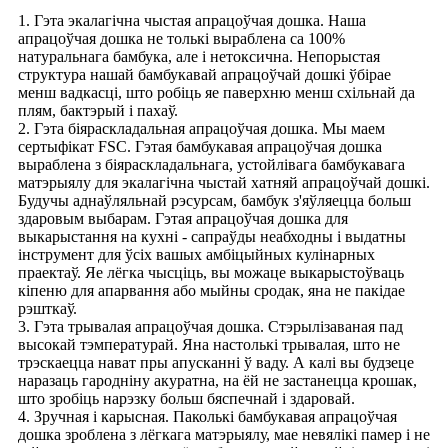
1. Гэта экалагічна чыстая апрацоўчая дошка. Наша
апрацоўчая дошка не толькі выраблена са 100%
натуральнага бамбука, але і нетоксична. Непорыстая
структура нашай бамбукавай апрацоўчай дошкі ўбірае
менш вадкасці, што робіць яе паверхню менш схільнай да
плям, бактэрый і пахаў.
2. Гэта біяраскладальная апрацоўчая дошка. Мы маем
сертыфікат FSC. Гэтая бамбукавая апрацоўчая дошка
выраблена з біяраскладальнага, устойлівага бамбукавага
матэрыялу для экалагічна чыстай хатняй апрацоўчай дошкі.
Будучы аднаўляльнай рэсурсам, бамбук з'яўляецца больш
здаровым выбарам. Гэтая апрацоўчая дошка для
выкарыстання на кухні - сапраўды неабходны і выдатны
інструмент для ўсіх вашых амбіцыйных кулінарных
праектаў. Яе лёгка чысціць, вы можаце выкарыстоўваць
кіпеню для апарвання або мыйны сродак, яна не пакідае
рэшткаў.
3. Гэта трывалая апрацоўчая дошка. Стэрылізаваная пад
высокай тэмпературай. Яна настолькі трывалая, што не
трэскаецца нават пры апусканні ў ваду. А калі вы будзеце
наразаць гародніну акуратна, на ёй не застанецца крошак,
што зробіць нарэзку больш бяспечнай і здаровай.
4. Зручная і карысная. Паколькі бамбукавая апрацоўчая
дошка зроблена з лёгкага матэрыялу, мае невялікі памер і не