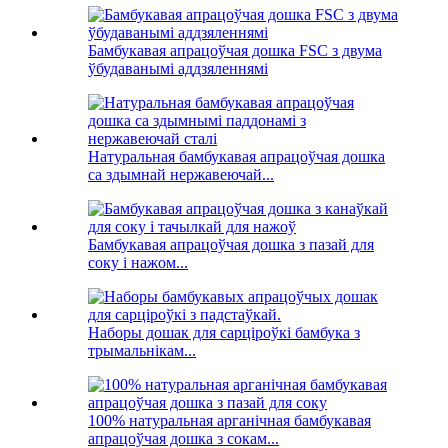
Бамбукавая апрацоўчая дошка FSC з двума
ўбудаванымі аддзяленнямі
Натуральная бамбукавая апрацоўчая дошка
са здымнай нержавеючай...
Бамбукавая апрацоўчая дошка з пазай для
соку і нажом...
Наборы дошак для сарціроўкі бамбука з
трымальнікам...
100% натуральная арганічная бамбукавая
апрацоўчая дошка з сокам...