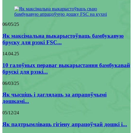
06/05/25
Як максімальна выкарыстоўваць бамбукавую
бруску для рэзкі FSC...
14.04.25
10 галоўных пераваг выкарыстання бамбукавай
брускі для рэзкі...
06/03/25
Як чысціць і даглядаць за апрацоўчымі
дошкамі...
05/12/24
Як падтрымліваць гігіену апрацоўчай дошкі і...