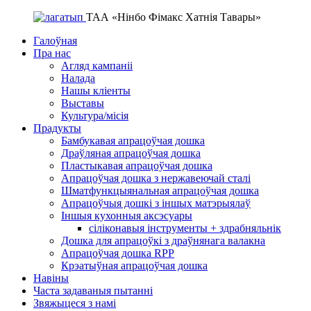
ТАА «Нінбо Фімакс Хатнія Тавары»
Галоўная
Пра нас
Агляд кампаніі
Налада
Нашы кліенты
Выставы
Культура/місія
Прадукты
Бамбукавая апрацоўчая дошка
Драўляная апрацоўчая дошка
Пластыкавая апрацоўчая дошка
Апрацоўчая дошка з нержавеючай сталі
Шматфункцыянальная апрацоўчая дошка
Апрацоўчыя дошкі з іншых матэрыялаў
Іншыя кухонныя аксэсуары
сіліконавыя інструменты + здрабняльнік
Дошка для апрацоўкі з драўнянага валакна
Апрацоўчая дошка RPP
Крэатыўная апрацоўчая дошка
Навіны
Часта задаваныя пытанні
Звяжыцеся з намі