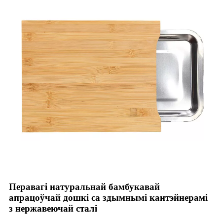
Перавагі натуральнай бамбукавай
апрацоўчай дошкі са здымнымі кантэйнерамі
з нержавеючай сталі