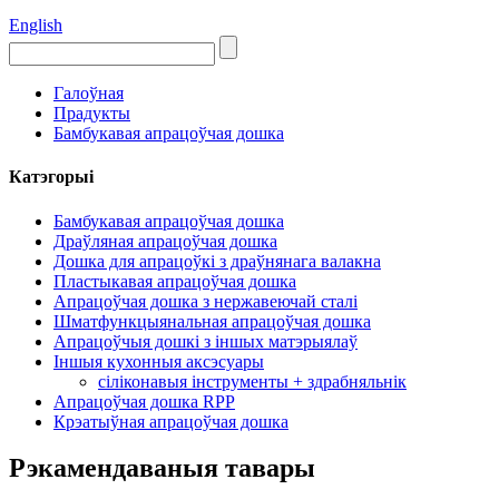
English
Галоўная
Прадукты
Бамбукавая апрацоўчая дошка
Катэгорыі
Бамбукавая апрацоўчая дошка
Драўляная апрацоўчая дошка
Дошка для апрацоўкі з драўнянага валакна
Пластыкавая апрацоўчая дошка
Апрацоўчая дошка з нержавеючай сталі
Шматфункцыянальная апрацоўчая дошка
Апрацоўчыя дошкі з іншых матэрыялаў
Іншыя кухонныя аксэсуары
сіліконавыя інструменты + здрабняльнік
Апрацоўчая дошка RPP
Крэатыўная апрацоўчая дошка
Рэкамендаваныя тавары