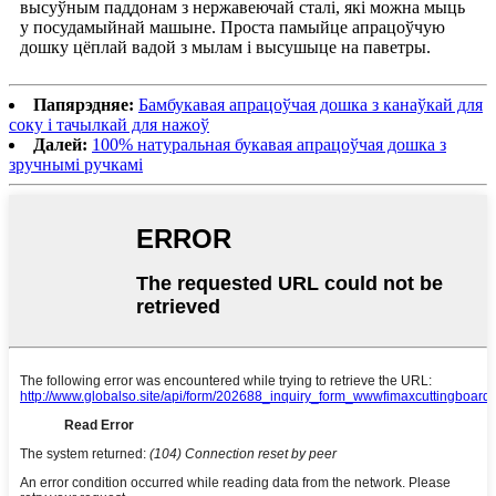
высуўным паддонам з нержавеючай сталі, які можна мыць
у посудамыйнай машыне. Проста памыйце апрацоўчую
дошку цёплай вадой з мылам і высушыце на паветры.
Папярэдняе:
Бамбукавая апрацоўчая дошка з канаўкай для
соку і тачылкай для нажоў
Далей:
100% натуральная букавая апрацоўчая дошка з
зручнымі ручкамі