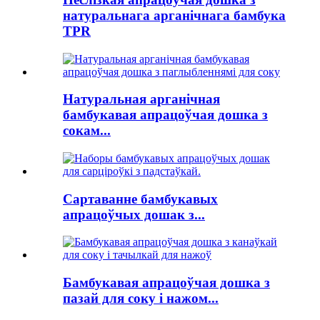
натуральнага арганічнага бамбука
TPR
Натуральная арганічная
бамбукавая апрацоўчая дошка з
сокам...
Сартаванне бамбукавых
апрацоўчых дошак з...
Бамбукавая апрацоўчая дошка з
пазай для соку і нажом...