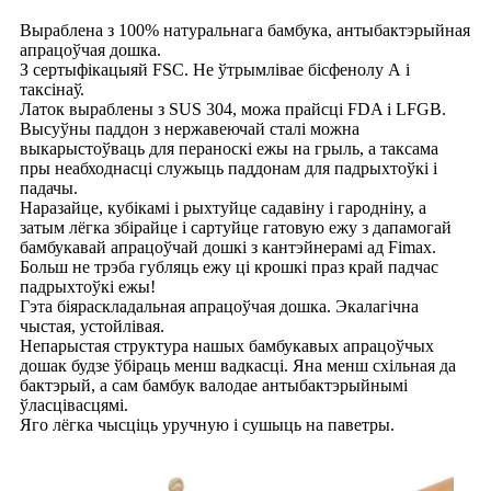
Выраблена з 100% натуральнага бамбука, антыбактэрыйная
апрацоўчая дошка.
З сертыфікацыяй FSC. Не ўтрымлівае бісфенолу А і
таксінаў.
Латок выраблены з SUS 304, можа прайсці FDA і LFGB.
Высуўны паддон з нержавеючай сталі можна
выкарыстоўваць для пераноскі ежы на грыль, а таксама
пры неабходнасці служыць паддонам для падрыхтоўкі і
падачы.
Наразайце, кубікамі і рыхтуйце садавіну і гародніну, а
затым лёгка збірайце і сартуйце гатовую ежу з дапамогай
бамбукавай апрацоўчай дошкі з кантэйнерамі ад Fimax.
Больш не трэба губляць ежу ці крошкі праз край падчас
падрыхтоўкі ежы!
Гэта біяраскладальная апрацоўчая дошка. Экалагічна
чыстая, устойлівая.
Непарыстая структура нашых бамбукавых апрацоўчых
дошак будзе ўбіраць менш вадкасці. Яна менш схільная да
бактэрый, а сам бамбук валодае антыбактэрыйнымі
ўласцівасцямі.
Яго лёгка чысціць уручную і сушыць на паветры.