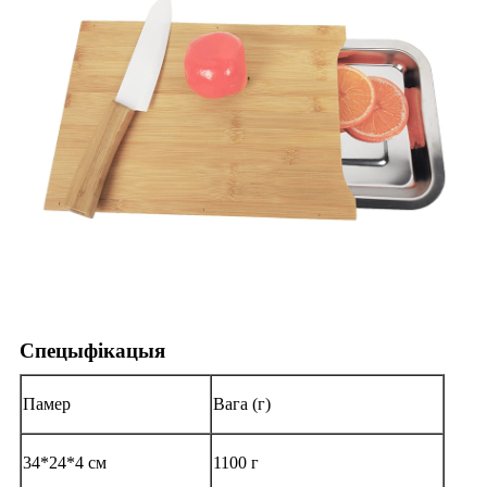
Спецыфікацыя
Памер
Вага (г)
34*24*4 см
1100 г