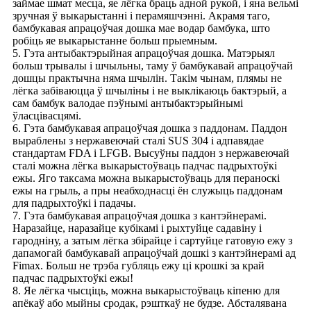
займае шмат месца, яе лёгка браць адной рукой, і яна вельмі
зручная ў выкарыстанні і перамяшчэнні. Акрамя таго,
бамбукавая апрацоўчая дошка мае водар бамбука, што
робіць яе выкарыстанне больш прыемным.
5. Гэта антыбактэрыйная апрацоўчая дошка. Матэрыял
больш трывалы і шчыльны, таму ў бамбукавай апрацоўчай
дошцы практычна няма шчылін. Такім чынам, плямы не
лёгка забіваюцца ў шчыліны і не выклікаюць бактэрый, а
сам бамбук валодае пэўнымі антыбактэрыйнымі
ўласцівасцямі.
6. Гэта бамбукавая апрацоўчая дошка з паддонам. Паддон
выраблены з нержавеючай сталі SUS 304 і адпавядае
стандартам FDA і LFGB. Высуўны паддон з нержавеючай
сталі можна лёгка выкарыстоўваць падчас падрыхтоўкі
ежы. Яго таксама можна выкарыстоўваць для пераноскі
ежы на грыль, а пры неабходнасці ён служыць паддонам
для падрыхтоўкі і падачы.
7. Гэта бамбукавая апрацоўчая дошка з кантэйнерамі.
Наразайце, наразайце кубікамі і рыхтуйце садавіну і
гародніну, а затым лёгка збірайце і сартуйце гатовую ежу з
дапамогай бамбукавай апрацоўчай дошкі з кантэйнерамі ад
Fimax. Больш не трэба губляць ежу ці крошкі за край
падчас падрыхтоўкі ежы!
8. Яе лёгка чысціць, можна выкарыстоўваць кіпеню для
апёкаў або мыйны сродак, рэшткаў не будзе. Абсталявана