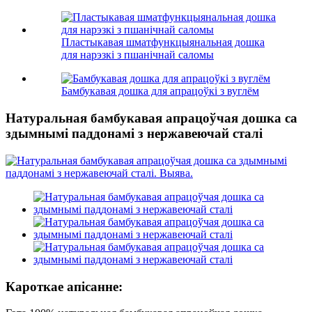
Пластыкавая шматфункцыянальная дошка
для нарэзкі з пшанічнай саломы
Бамбукавая дошка для апрацоўкі з вуглём
Натуральная бамбукавая апрацоўчая дошка са
здымнымі паддонамі з нержавеючай сталі
Кароткае апісанне: