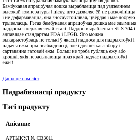
Гэта 100% натуральная бамбукавая апрацоўчая дошка.
Бамбукавая апрацоўчая дошка вырабляецца пад уздзеяннем
высокай тэмпературы і ціску, што дазваляе ёй не расколініцца
і не дэфармавацца, яна зносаўстойлівая, цвёрдая і мае добрую
трываласць. Гэтая бамбукавая апрацоўчая дошка мае здымныя
паддоны з нержавеючай сталі. Паддон выраблены з SUS 304 і
адпавядае стандартам FDA і LFGB. Яго можна
выкарыстоўваць не толькі ў якасці падноса для падрыхтоўкі і
падачы ежы пры неабходнасці, але і для лёгкага збору і
сартавання гатовай ежы. Больш не трэба губляць ежу або
крошкі, якія перасыпаюцца праз край падчас падрыхтоўкі
ежы!
Дашліце нам ліст
Падрабязнасці прадукту
Тэгі прадукту
Апісанне
АРТЫКУЛ № CB3011