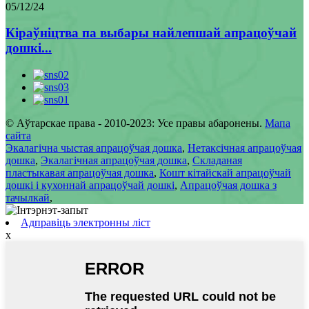
05/12/24
Кіраўніцтва па выбары найлепшай апрацоўчай
дошкі...
© Аўтарскае права - 2010-2023: Усе правы абаронены.
Мапа
сайта
Экалагічна чыстая апрацоўчая дошка
,
Нетаксічная апрацоўчая
дошка
,
Экалагічная апрацоўчая дошка
,
Складаная
пластыкавая апрацоўчая дошка
,
Кошт кітайскай апрацоўчай
дошкі і кухоннай апрацоўчай дошкі
,
Апрацоўчая дошка з
тачылкай
,
Адправіць электронны ліст
x