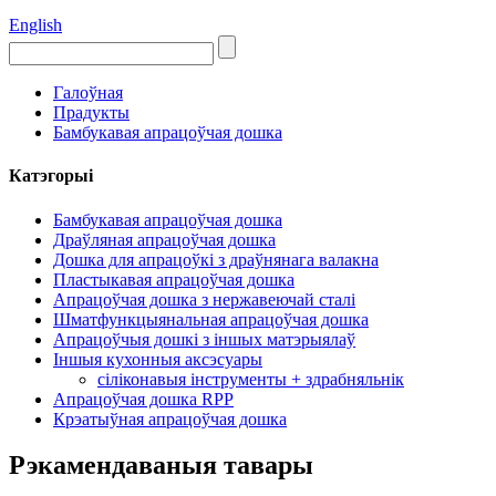
English
Галоўная
Прадукты
Бамбукавая апрацоўчая дошка
Катэгорыі
Бамбукавая апрацоўчая дошка
Драўляная апрацоўчая дошка
Дошка для апрацоўкі з драўнянага валакна
Пластыкавая апрацоўчая дошка
Апрацоўчая дошка з нержавеючай сталі
Шматфункцыянальная апрацоўчая дошка
Апрацоўчыя дошкі з іншых матэрыялаў
Іншыя кухонныя аксэсуары
сіліконавыя інструменты + здрабняльнік
Апрацоўчая дошка RPP
Крэатыўная апрацоўчая дошка
Рэкамендаваныя тавары