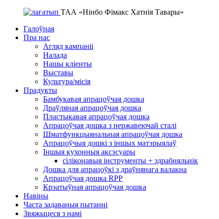
ТАА «Нінбо Фімакс Хатнія Тавары»
Галоўная
Пра нас
Агляд кампаніі
Налада
Нашы кліенты
Выставы
Культура/місія
Прадукты
Бамбукавая апрацоўчая дошка
Драўляная апрацоўчая дошка
Пластыкавая апрацоўчая дошка
Апрацоўчая дошка з нержавеючай сталі
Шматфункцыянальная апрацоўчая дошка
Апрацоўчыя дошкі з іншых матэрыялаў
Іншыя кухонныя аксэсуары
сіліконавыя інструменты + здрабняльнік
Дошка для апрацоўкі з драўнянага валакна
Апрацоўчая дошка RPP
Крэатыўная апрацоўчая дошка
Навіны
Часта задаваныя пытанні
Звяжыцеся з намі