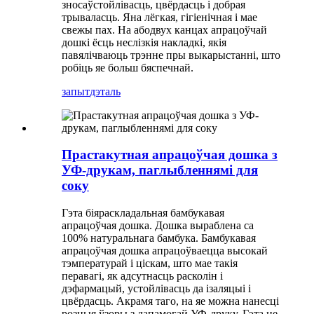
зносаўстойлівасць, цвёрдасць і добрая
трываласць. Яна лёгкая, гігіенічная і мае
свежы пах. На абодвух канцах апрацоўчай
дошкі ёсць неслізкія накладкі, якія
павялічваюць трэнне пры выкарыстанні, што
робіць яе больш бяспечнай.
запыт
дэталь
Прастакутная апрацоўчая дошка з
УФ-друкам, паглыбленнямі для
соку
Гэта біяраскладальная бамбукавая
апрацоўчая дошка. Дошка выраблена са
100% натуральнага бамбука. Бамбукавая
апрацоўчая дошка апрацоўваецца высокай
тэмпературай і ціскам, што мае такія
перавагі, як адсутнасць расколін і
дэфармацый, устойлівасць да ізаляцыі і
цвёрдасць. Акрамя таго, на яе можна нанесці
розныя ўзоры з дапамогай УФ-друку. Гэта не