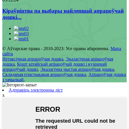
Кіраўніцтва па выбары найлепшай апрацоўчай
дошкі...
© Аўтарскае права - 2010-2023: Усе правы абаронены.
Мапа
сайта
Нетаксічная апрацоўчая дошка
,
Экалагічная апрацоўчая
дошка
,
Кошт кітайскай апрацоўчай дошкі і кухоннай
апрацоўчай дошкі
,
Экалагічна чыстая апрацоўчая дошка
,
Складаная пластыкавая апрацоўчая дошка
,
Апрацоўчая дошка
з тачылкай
,
Адправіць электронны ліст
x