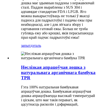
дошка мае здымныя паддоны з нержавеючай
сталі. Паддон выраблены з SUS 304 і
адпавядае стандартам FDA і LFGB. Яго
можна выкарыстоўваць не толькі ў якасці
падноса для падрыхтоўкі і падачы ежы пры
неабходнасці, але і для лёгкага збору і
сартавання гатовай ежы. Больш не трэба
губляць ежу або крошкі, якія перасыпаюцца
праз край падчас падрыхтоўкі ежы!
запыт
дэталь
Неслізкая апрацоўчая дошка з
натуральнага арганічнага бамбука
TPR
Гэта 100% натуральная бамбукавая
апрацоўчая дошка. Бамбукавая апрацоўчая
дошка апрацоўваецца высокай тэмпературай
і ціскам, што мае такія перавагі, як
адсутнасць расколін і дэфармацый,