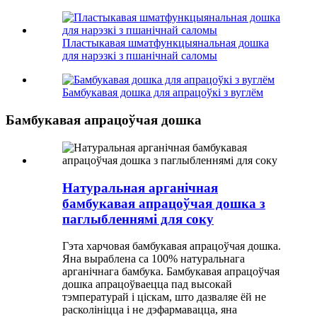
Пластыкавая шматфункцыянальная дошка
для нарэзкі з пшанічнай саломы
Бамбукавая дошка для апрацоўкі з вуглём
Бамбукавая апрацоўчая дошка
Натуральная арганічная
бамбукавая апрацоўчая дошка з
паглыбленнямі для соку
Гэта харчовая бамбукавая апрацоўчая дошка.
Яна выраблена са 100% натуральнага
арганічнага бамбука. Бамбукавая апрацоўчая
дошка апрацоўваецца пад высокай
тэмпературай і ціскам, што дазваляе ёй не
расколініцца і не дэфармавацца, яна