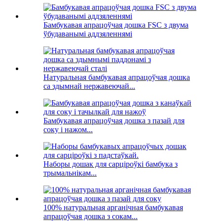
Бамбукавая апрацоўчая дошка FSC з двума
ўбудаванымі аддзяленнямі
Натуральная бамбукавая апрацоўчая дошка
са здымнай нержавеючай...
Бамбукавая апрацоўчая дошка з пазай для
соку і нажом...
Наборы дошак для сарціроўкі бамбука з
трымальнікам...
100% натуральная арганічная бамбукавая
апрацоўчая дошка з сокам...