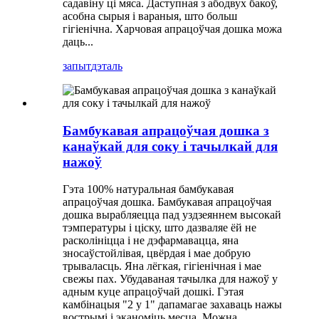
садавіну ці мяса. Даступная з абодвух бакоў,
асобна сырыя і вараныя, што больш
гігіенічна. Харчовая апрацоўчая дошка можа
даць...
запыт
дэталь
Бамбукавая апрацоўчая дошка з
канаўкай для соку і тачылкай для
нажоў
Гэта 100% натуральная бамбукавая
апрацоўчая дошка. Бамбукавая апрацоўчая
дошка вырабляецца пад уздзеяннем высокай
тэмпературы і ціску, што дазваляе ёй не
расколініцца і не дэфармавацца, яна
зносаўстойлівая, цвёрдая і мае добрую
трываласць. Яна лёгкая, гігіенічная і мае
свежы пах. Убудаваная тачылка для нажоў у
адным куце апрацоўчай дошкі. Гэтая
камбінацыя "2 у 1" дапамагае захаваць нажы
вострымі і эканоміць месца. Можна