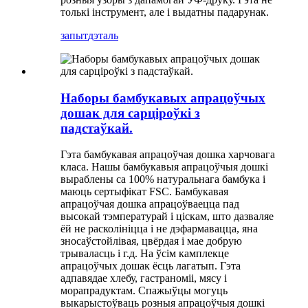
толькі інструмент, але і выдатны падарунак.
запыт
дэталь
Наборы бамбукавых апрацоўчых
дошак для сарціроўкі з
падстаўкай.
Гэта бамбукавая апрацоўчая дошка харчовага
класа. Нашы бамбукавыя апрацоўчыя дошкі
выраблены са 100% натуральнага бамбука і
маюць сертыфікат FSC. Бамбукавая
апрацоўчая дошка апрацоўваецца пад
высокай тэмпературай і ціскам, што дазваляе
ёй не расколініцца і не дэфармавацца, яна
зносаўстойлівая, цвёрдая і мае добрую
трываласць і г.д. На ўсім камплекце
апрацоўчых дошак ёсць лагатып. Гэта
адпавядае хлебу, гастраноміі, мясу і
морапрадуктам. Спажыўцы могуць
выкарыстоўваць розныя апрацоўчыя дошкі