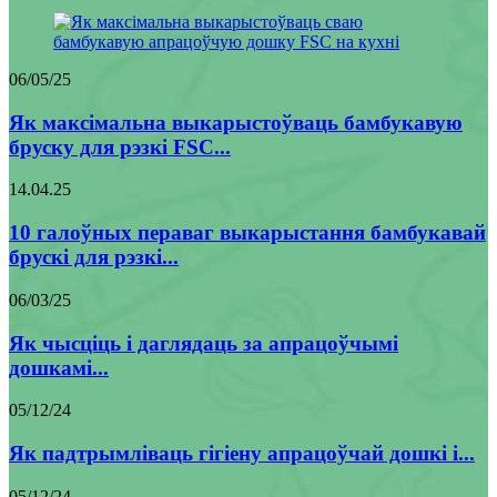
06/05/25
Як максімальна выкарыстоўваць бамбукавую
бруску для рэзкі FSC...
14.04.25
10 галоўных пераваг выкарыстання бамбукавай
брускі для рэзкі...
06/03/25
Як чысціць і даглядаць за апрацоўчымі
дошкамі...
05/12/24
Як падтрымліваць гігіену апрацоўчай дошкі і...
05/12/24