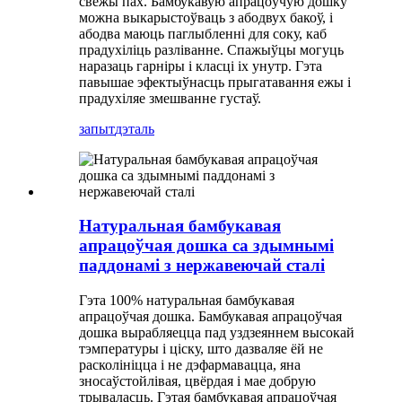
свежы пах. Бамбукавую апрацоўчую дошку
можна выкарыстоўваць з абодвух бакоў, і
абодва маюць паглыбленні для соку, каб
прадухіліць разліванне. Спажыўцы могуць
наразаць гарніры і класці іх унутр. Гэта
павышае эфектыўнасць прыгатавання ежы і
прадухіляе змешванне густаў.
запыт
дэталь
Натуральная бамбукавая
апрацоўчая дошка са здымнымі
паддонамі з нержавеючай сталі
Гэта 100% натуральная бамбукавая
апрацоўчая дошка. Бамбукавая апрацоўчая
дошка вырабляецца пад уздзеяннем высокай
тэмпературы і ціску, што дазваляе ёй не
расколініцца і не дэфармавацца, яна
зносаўстойлівая, цвёрдая і мае добрую
трываласць. Гэтая бамбукавая апрацоўчая