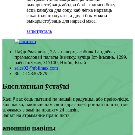
выкарыстоўваць абодва бакі: з аднаго боку
ёсць канаўка для соку, каб лёгка нарэзаць
сакавітыя прадукты, а другі бок можна
выкарыстоўваць для нарэзкі мяса.
запыт
дэталь
Паўднёвая вежа, 22-ы паверх, асабняк Гандлёва-
прамысловай палаты Іньчжоу, вуліца Іст-Іньсянь, 1299,
раён Іньчжоу, 315100, Нінбо, Кітай
sales02@nbfimax.com
86-15158367879
Бясплатныя ўстаўкі
Калі ў вас ёсць пытанні па нашай прадукцыі або прайс-лісце,
калі ласка, пакіньце нам свой адрас электроннай пошты, і мы
звяжамся з вамі на працягу 24 гадзін.
Запыт на атрыманне прайс-ліста
апошнія навіны