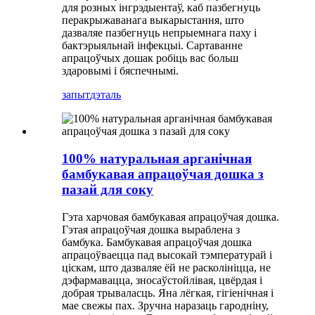
для розных інгрэдыентаў, каб пазбегнуць
перакрыжаванага выкарыстання, што
дазваляе пазбегнуць непрыемнага паху і
бактэрыяльнай інфекцыі. Сартаванне
апрацоўчых дошак робіць вас больш
здаровымі і бяспечнымі.
запыт
дэталь
100% натуральная арганічная
бамбукавая апрацоўчая дошка з
пазай для соку
Гэта харчовая бамбукавая апрацоўчая дошка.
Гэтая апрацоўчая дошка выраблена з
бамбука. Бамбукавая апрацоўчая дошка
апрацоўваецца пад высокай тэмпературай і
ціскам, што дазваляе ёй не расколініцца, не
дэфармавацца, зносаўстойлівая, цвёрдая і
добрая трываласць. Яна лёгкая, гігіенічная і
мае свежы пах. Зручна наразаць гародніну,