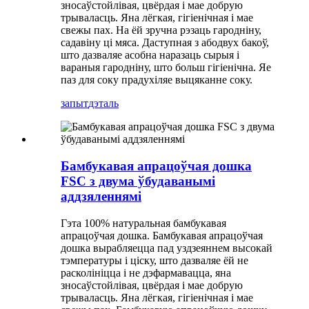
зносаўстойлівая, цвёрдая і мае добрую
трываласць. Яна лёгкая, гігіенічная і мае
свежы пах. На ёй зручна рэзаць гародніну,
садавіну ці мяса. Даступная з абодвух бакоў,
што дазваляе асобна наразаць сырыя і
вараныя гародніну, што больш гігіенічна. Яе
паз для соку прадухіляе выцяканне соку.
запыт
дэталь
Бамбукавая апрацоўчая дошка
FSC з двума ўбудаванымі
аддзяленнямі
Гэта 100% натуральная бамбукавая
апрацоўчая дошка. Бамбукавая апрацоўчая
дошка вырабляецца пад уздзеяннем высокай
тэмпературы і ціску, што дазваляе ёй не
расколініцца і не дэфармавацца, яна
зносаўстойлівая, цвёрдая і мае добрую
трываласць. Яна лёгкая, гігіенічная і мае