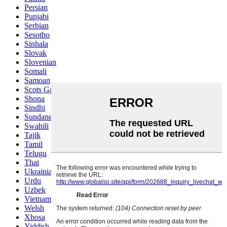
Persian
Punjabi
Serbian
Sesotho
Sinhala
Slovak
Slovenian
Somali
Samoan
Scots Gaelic
Shona
Sindhi
Sundanese
Swahili
Tajik
Tamil
Telugu
Thai
Ukrainian
Urdu
Uzbek
Vietnamese
Welsh
Xhosa
Yiddish